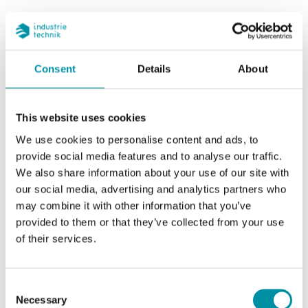
OPENweb
Consent
Details
About
Un BMS BACnet certificato B-AWS per il
monitoraggio e il controllo dei sistemi HVAC, il
controllo ambiente e i servizi dell’edificio.
This website uses cookies
OPENweb combina visualizzazione, gestione
We use cookies to personalise content and ads, to
degli allarmi, registrazione dei trend e
provide social media features and to analyse our traffic.
integrazione di sistema in una piattaforma
We also share information about your use of our site with
scalabile.
our social media, advertising and analytics partners who
may combine it with other information that you’ve
provided to them or that they’ve collected from your use
OPENweb CLOUD
of their services.
Gestisci e amministra gli edifici senza
Consent
infrastruttura server in loco. OPENweb Cloud
Necessary
Selection