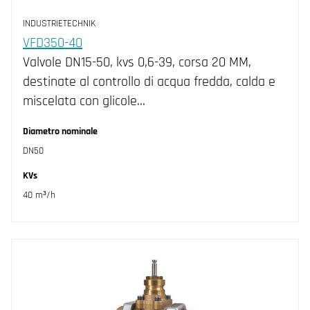
Collegamento all'attuatore
0.1 % (21)
DN15 (14)
INDUSTRIETECHNIK
DN20 (5)
Standard per attuatori RVAN5.../RVAN10... (2)
VFD350-40
Valvole DN15-50, kvs 0,6-39, corsa 20 MM,
DN25 (5)
destinate al controllo di acqua fredda, calda e
DN32 (5)
miscelata con glicole…
DN40 (5)
Diametro nominale
DN50 (5)
DN50
KVs
40 m³/h