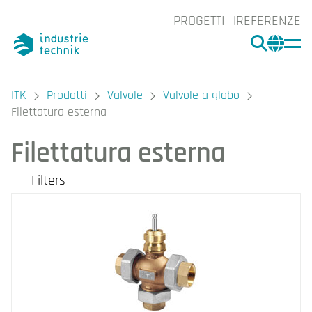
PROGETTI
REFERENZE
CERCA
CHA
You are here:
ITK
Prodotti
Valvole
Valvole a globo
Filettatura esterna
Filettatura esterna
Filters
I nostri prodotti
Filters
CLEAR
Applicazione
Perdita (Kvs)
Teleraffrescamento (18)
Diametro nominale
Teleriscaldamento (18)
0.0 % (18)