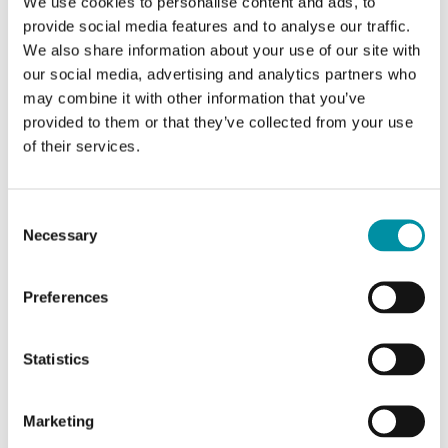
We use cookies to personalise content and ads, to
MM. Adatte per il controllo di acqua fredda,
provide social media features and to analyse our traffic.
calda e miscelata…
We also share information about your use of our site with
our social media, advertising and analytics partners who
Diametro nominale
may combine it with other information that you’ve
DN25
provided to them or that they’ve collected from your use
KVs
of their services.
8 m³/h
Consent
Necessary
Selection
Preferences
Statistics
Marketing
INDUSTRIETECHNIK