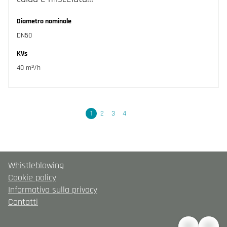
Diametro nominale
DN50
KVs
40 m³/h
Seguente
1
2
3
4
Whistleblowing
Cookie policy
Informativa sulla privacy
Contatti