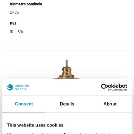
Diametro nominale
DN25
KVs
10 m³/h
Consent
Details
About
INDUSTRIETECHNIK
VFD225-8,0
This website uses cookies
Valvole a 2 vie, DN15-50, kvs 0,6-39, corsa 20