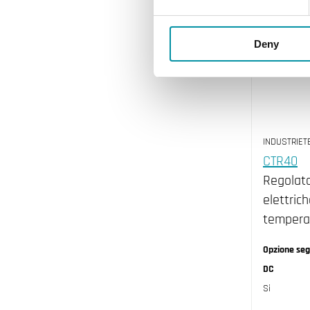
Deny
INDUSTRIET
CTR40
Regolato
elettric
tempera
Opzione segn
DC
Si