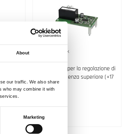
INDUSTRIETECHNIK
About
CTR-S1
ze
Slave board per la regolazione di
carichi di potenza superiore (+17
se our traffic. We also share
kW).
ers who may combine it with
 services.
Marketing