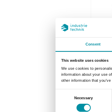
INDUSTRIET
Consent
CTR80
Regolato
This website uses cookies
elettric
We use cookies to personalis
tempera
information about your use of
other information that you’ve
Opzione segn
DC
Consent
Si
Necessary
Selection