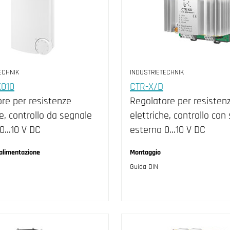
ECHNIK
INDUSTRIETECHNIK
010
CTR-X/D
re per resistenze
Regolatore per resisten
he, controllo da segnale
elettriche, controllo con
0...10 V DC
esterno 0...10 V DC
 alimentazione
Montaggio
Guida DIN