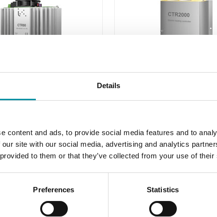
ECHNIK
INDUSTRIETECHNIK
Details
CTR2000
re per resistenze
Regolatore per resisten
he con controllo
elettriche
e content and ads, to provide social media features and to analy
tura
 our site with our social media, advertising and analytics partn
 provided to them or that they’ve collected from your use of their
ale di controllo esterno 0...10 V
Preferences
Statistics