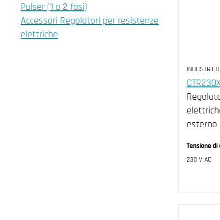
Pulser (1 o 2 fasi)
Accessori Regolatori per resistenze
elettriche
INDUSTRIET
CTR230X
Regolato
elettric
esterno 
Tensione di
230 V AC