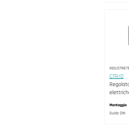
INDUSTRIET
CTR/D
Regolato
elettric
Montaggio
Guida DIN