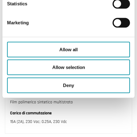
Statistics
Marketing
INDUSTRIETECHNIK
DBKH-10U
Allow all
Umidostato elettromeccanico per montaggio su
canali d'aria
Allow selection
Tipo di contatto
Microinterruttore SPDT
Deny
Elemento sensibile
Film polimerico sintetico multistrato
Carico di commutazione
15A (2A), 230 Vac; 0.25A, 230 Vdc