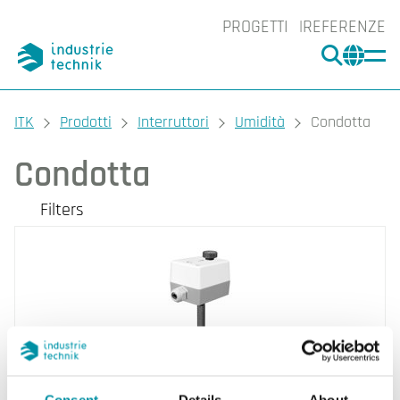
PROGETTI
REFERENZE
CERCA
CHA
You are here:
ITK
Prodotti
Interruttori
Umidità
Condotta
Condotta
Filters
I nostri prodotti
Filters
CLEAR
Grado di protezione
IP54 (1)
IP65 (1)