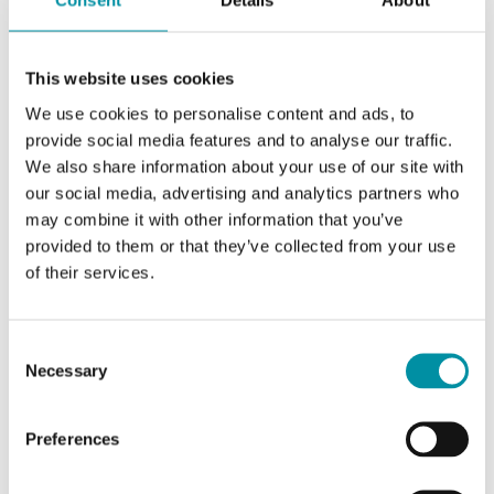
Consent
Details
About
INDUSTRIETECHNIK
DBKH-10
Umidostato elettromeccanico per montaggio su
This website uses cookies
canali d'aria
We use cookies to personalise content and ads, to
provide social media features and to analyse our traffic.
Tipo di contatto
We also share information about your use of our site with
Microinterruttore SPDT
our social media, advertising and analytics partners who
may combine it with other information that you’ve
Elemento sensibile
provided to them or that they’ve collected from your use
Film polimerico sintetico multistrato
of their services.
Carico di commutazione
15A (2A), 230 Vac; 0.25A, 230 Vdc
Consent
Necessary
Selection
Preferences