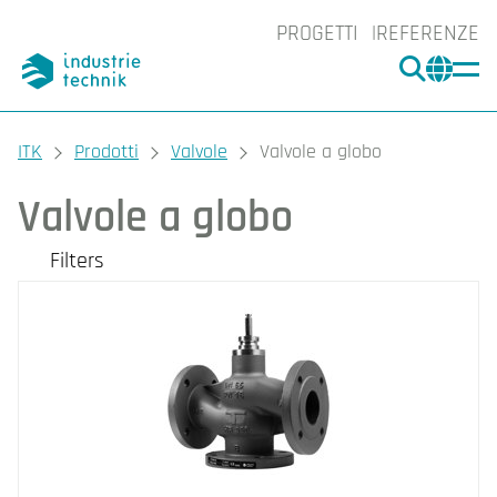
PROGETTI
REFERENZE
CERCA
CHA
You are here:
ITK
Prodotti
Valvole
Valvole a globo
Valvole a globo
Filters
I nostri prodotti
Categories
Filettatura esterna
Filettatura interna
Flangiato
Filters
CLEAR