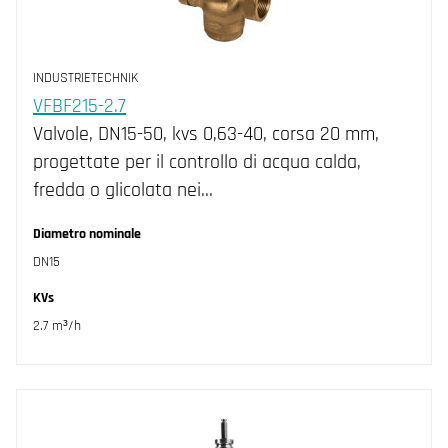
DN40 (16)
DN50 (15)
INDUSTRIETECHNIK
DN65 (4)
VFBF215-2.7
Valvole, DN15-50, kvs 0,63-40, corsa 20 mm,
DN80 (4)
progettate per il controllo di acqua calda,
fredda o glicolata nei…
Diametro nominale
DN15
KVs
2.7 m³/h