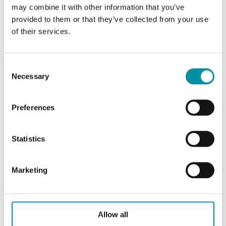
riscaldamento, raffreddamento…
may combine it with other information that you’ve
provided to them or that they’ve collected from your use
Diametro nominale
of their services.
DN100
KVs
Consent
160 m³/h
Necessary
Selection
Preferences
Statistics
Marketing
INDUSTRIETECHNIK
Allow all
VFD350-40