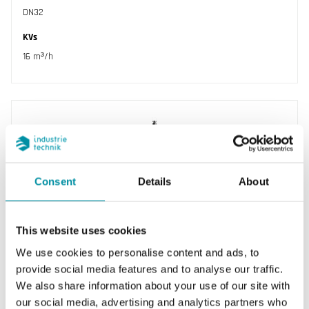
DN32
KVs
16 m³/h
Consent
Details
About
This website uses cookies
INDUSTRIETECHNIK
We use cookies to personalise content and ads, to
GFH3100-160
provide social media features and to analyse our traffic.
Valvole di controllo, vie DN15-150, kvs 2.5-315,
We also share information about your use of our site with
standard DIN, per l’uso nei sistemi di
our social media, advertising and analytics partners who