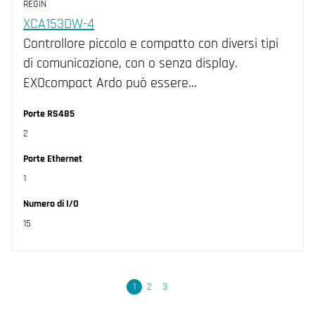
REGIN
XCA153DW-4
Controllore piccolo e compatto con diversi tipi
di comunicazione, con o senza display.
EXOcompact Ardo può essere…
Porte RS485
2
Porte Ethernet
1
Numero di I/O
15
Seguente
1
2
3