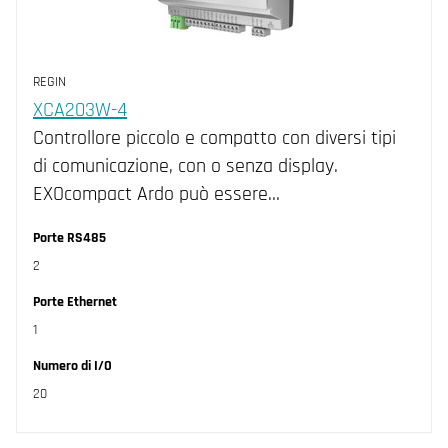
Comunicazione
Accessori controllori liberamenti programmabili
REGIN
Filters
CLEAR
XCA203W-4
Marchio
Controllore piccolo e compatto con diversi tipi
di comunicazione, con o senza display.
Controllore
Other (1)
EXOcompact Ardo può essere…
Alimentazione
Regin (32)
Freely Programmable (14)
Montaggio
Porte RS485
I/O-Module (15)
230 V AC (5)
2
Display
24V AC (24)
A parete (3)
Porte Ethernet
Protocolli supportati
24V DC (19)
Guida DIN (29)
No (21)
1
Tipo di porta
Porta armadio (3)
Si (6)
BACnet (17)
Numero di I/O
Grado di protezione
EFX (18)
Display (14)
20
EXOline (23)
Ethernet (16)
IP20 (24)