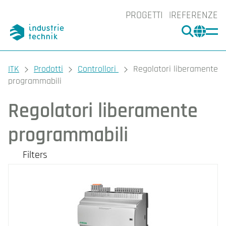
PROGETTI
REFERENZE
CERCA
CHA
You are here:
ITK
Prodotti
Controllori
Regolatori liberamente
programmabili
Regolatori liberamente
programmabili
Filters
I nostri prodotti
Categories
Unità processore
Add:IO
Moduli di espansione