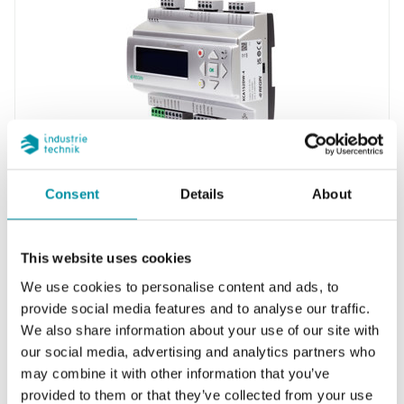
REGIN
XCA152DW-4
Consent
Details
About
Controllore piccolo e compatto con diversi tipi
di comunicazione, con o senza display.
EXOcompact Ardo può essere…
This website uses cookies
We use cookies to personalise content and ads, to
Porte RS485
provide social media features and to analyse our traffic.
1
We also share information about your use of our site with
our social media, advertising and analytics partners who
Porte Ethernet
may combine it with other information that you’ve
1
provided to them or that they’ve collected from your use