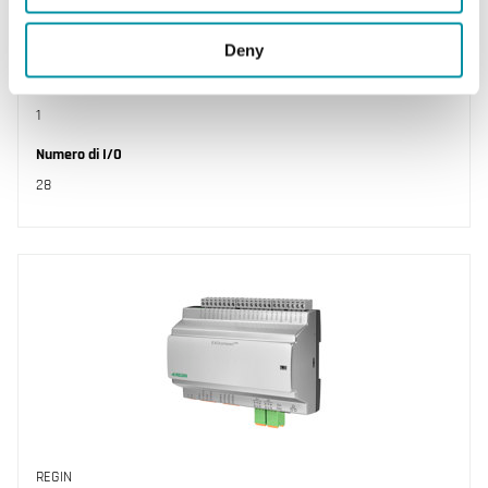
Porte RS485
1
Deny
Porte Ethernet
1
Numero di I/O
28
REGIN