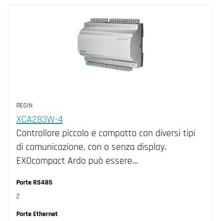
M-Bus (4)
M-Bus (3)
Modbus (17)
RS-485 (29)
REGIN
XCA283W-4
Controllore piccolo e compatto con diversi tipi
di comunicazione, con o senza display.
EXOcompact Ardo può essere…
Porte RS485
2
Porte Ethernet