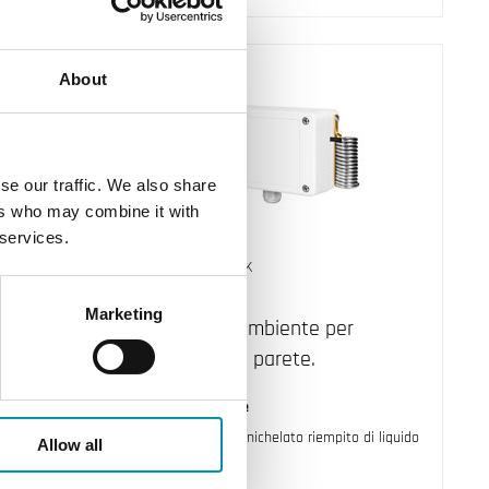
About
se our traffic. We also share
ers who may combine it with
 services.
INDUSTRIETECHNIK
ET06060U
Marketing
stat
Termostati ambiente per
montaggio a parete.
aturo
Elemento sensore
Capillare in rame nichelato riempito di liquido
Allow all
Misura