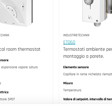
ECHNIK
INDUSTRIETECHNIK
ET060
cal room thermostat
Termostati ambiente pe
montaggio a parete.
ensore
i espansione vapore saturo
Elemento sensore
Capillare in rame nichelato riempit
a
Misura
Temperatura
ttrico
uttore SPDT
Valore di setpoint, intervallo di t
0...60 °C