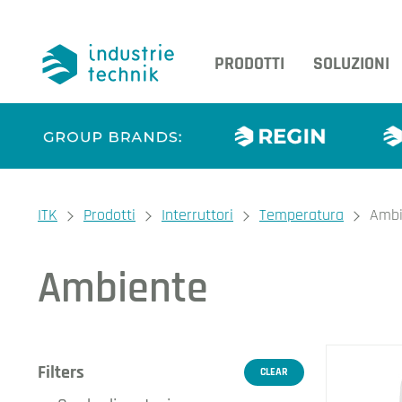
PRODOTTI
SOLUZIONI
You are here:
ITK
Prodotti
Interruttori
Temperatura
Ambi
Ambiente
I nos
Filters
CLEAR