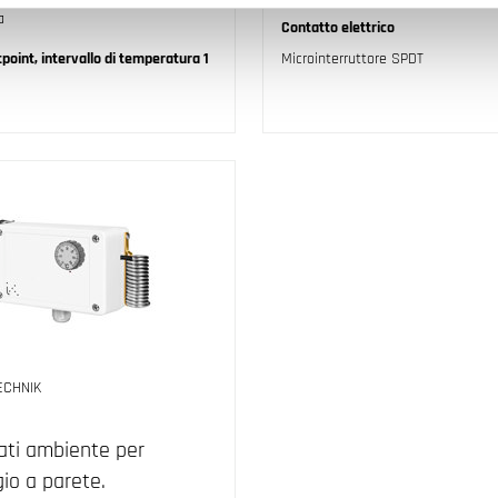
a
Contatto elettrico
tpoint, intervallo di temperatura 1
Microinterruttore SPDT
ECHNIK
ati ambiente per
io a parete.