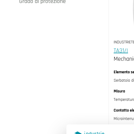
Grado di protezione
IP20 (3)
IP54 (4)
INDUSTRIET
TA31/I
Mechani
Elemento s
Serbatoio d
Misura
Temperatur
Contatto ele
Microinterr