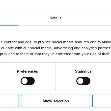
Details
e content and ads, to provide social media features and to analy
 our site with our social media, advertising and analytics partn
 provided to them or that they’ve collected from your use of their
ECHNIK
INDUSTRIETECHNIK
TA34/I
Preferences
Statistics
ati ambiente per
Mechanical room thermo
io a parete.
Elemento sensore
ensore
Serbatoio di espansione vapore s
 rame nichelato riempito di liquido
Allow selection
Misura
Temperatura