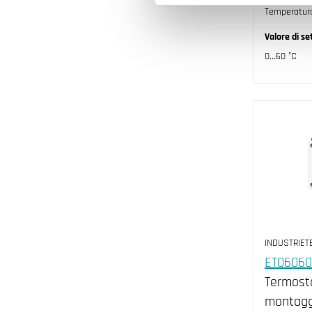
Temperatur
Valore di se
0...60 °C
INDUSTRIET
ET06060
Termost
montagg