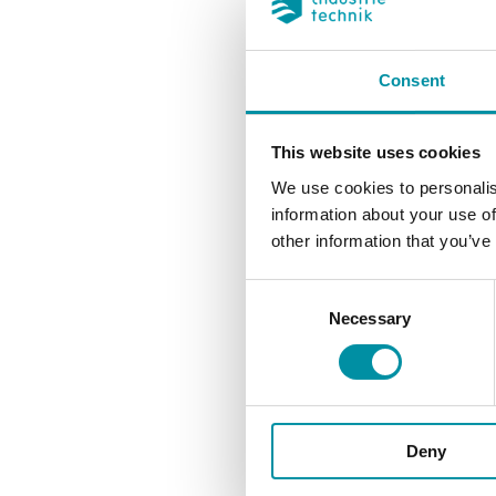
Consent
This website uses cookies
We use cookies to personalis
information about your use of
other information that you’ve
INDUSTRIET
Consent
ET060U
Necessary
Selection
Termost
montagg
Elemento s
Capillare in
Deny
Misura