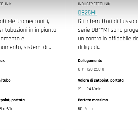
ECHNIK
INDUSTRIETECHNIK
DB25MI
ati elettromeccanici,
Gli interruttori di flusso 
er tubazioni in impianto
serie DB**MI sono proge
ldamento e
un controllo affidabile de
namento, sistemi di…
di liquidi…
ax.
Collegamento
G 1" (ISO 228-1) F
l tubo
Valore di setpoint, portata
19 ... 24 l/min
tpoint, portata
Portata massima
768 m³/h
60 l/min