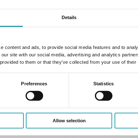
ax.
Pressione max.
Details
1100 kPa
l tubo
Diametro del tubo
1/2"
e content and ads, to provide social media features and to analy
tpoint, portata
Valore di setpoint, portata
 our site with our social media, advertising and analytics partn
m³/h
0.174 ... 0.846 m³/h
 provided to them or that they’ve collected from your use of their
Preferences
Statistics
Allow selection