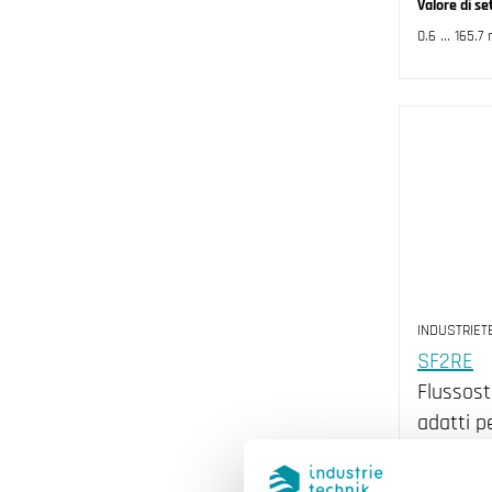
Valore di se
0.6 ... 165.7
INDUSTRIET
SF2RE
Flussost
adatti p
di risca
condizio