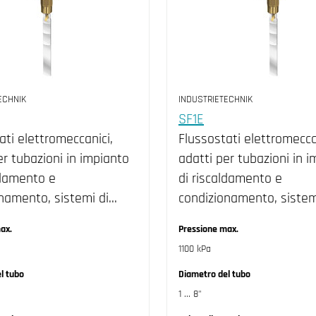
ECHNIK
INDUSTRIETECHNIK
SF1E
ati elettromeccanici,
Flussostati elettromecca
er tubazioni in impianto
adatti per tubazioni in 
ldamento e
di riscaldamento e
namento, sistemi di…
condizionamento, sistem
ax.
Pressione max.
1100 kPa
l tubo
Diametro del tubo
1 ... 8"