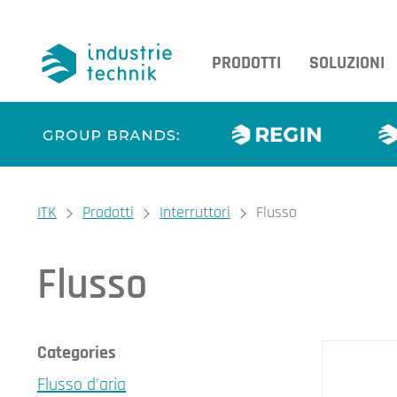
PRODOTTI
SOLUZIONI
You are here:
ITK
Prodotti
Interruttori
Flusso
Flusso
I nos
Categories
Flusso d'aria