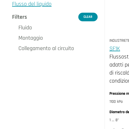
Flusso del liquido
Filters
CLEAR
Fluido
Montaggio
Air/Gas (1)
INDUSTRIET
Collegamento al circuito
SF1K
Liquid (27)
Duct (1)
Flussost
Femalle threaded (2)
adatti p
Male threaded (7)
di risca
Soldering (2)
condizio
Tee fitting (17)
Pressione m
1100 kPa
Diametro de
1 ... 8"