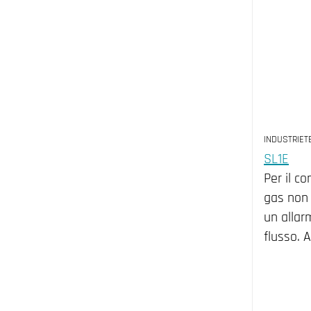
INDUSTRIET
SL1E
Per il co
gas non 
un allar
flusso. 