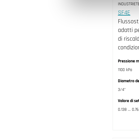
INDUSTRIET
SF4E
Flussost
adatti p
di risca
condizio
Pressione m
1100 kPa
Diametro de
3/4"
Valore di se
0.138 ... 0.