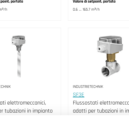
tpoint, portata
Valore di setpoint, portata
 m³/h
0.6 ... 165.7 m³/h
ECHNIK
INDUSTRIETECHNIK
SF3E
ati elettromeccanici,
Flussostati elettromecca
er tubazioni in impianto
adatti per tubazioni in 
ldamento e
di riscaldamento e
namento, sistemi di…
condizionamento, sistem