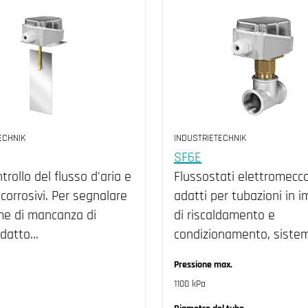
ECHNIK
INDUSTRIETECHNIK
SF6E
ntrollo del flusso d'aria e
Flussostati elettromecca
corrosivi. Per segnalare
adatti per tubazioni in 
me di mancanza di
di riscaldamento e
Adatto…
condizionamento, sistem
Pressione max.
1100 kPa