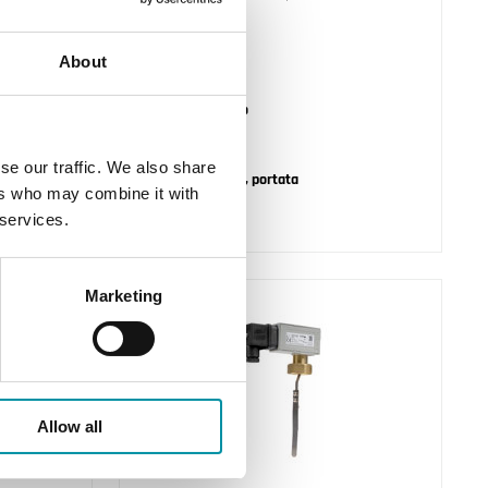
Pressione max.
About
1100 kPa
Diametro del tubo
1 ... 8"
se our traffic. We also share
Valore di setpoint, portata
ers who may combine it with
0.2 ... 90.1 m³/h
 services.
Marketing
Allow all