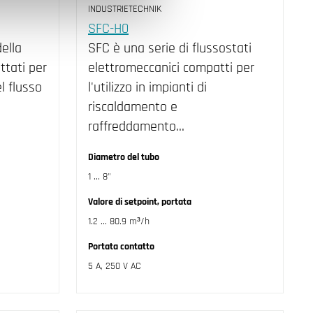
INDUSTRIETECHNIK
SFC-H0
della
SFC è una serie di flussostati
ttati per
elettromeccanici compatti per
l flusso
l'utilizzo in impianti di
riscaldamento e
raffreddamento…
Diametro del tubo
1 ... 8"
Valore di setpoint, portata
1.2 ... 80.9 m³/h
Portata contatto
5 A, 250 V AC