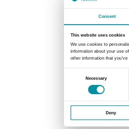
Pressione m
Consent
3000 kPa
Diametro de
This website uses cookies
1 ... 8"
We use cookies to personalis
Valore di se
information about your use of
0.2 ... 90.1 
other information that you’ve
Consent
Necessary
Selection
Deny