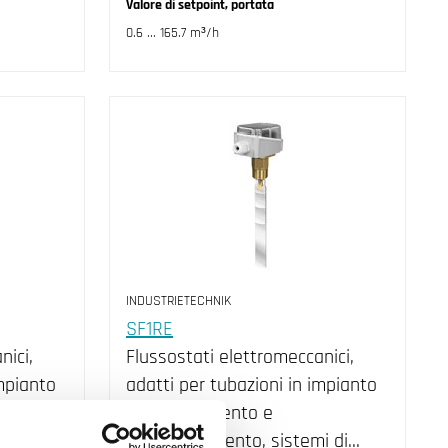
Valore di setpoint, portata
0.6 ... 165.7 m³/h
INDUSTRIETECHNIK
SF1RE
nici,
Flussostati elettromeccanici,
impianto
adatti per tubazioni in impianto
di riscaldamento e
i di…
condizionamento, sistemi di…