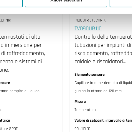
ECHNIK
INDUSTRIETECHNIK
TV090UR110
 termostati di alta
Controllo della temperat
ad immersione per
tubazioni per impianti di
 di raffreddamento,
riscaldamento, raffredd
mento e sistemi di
caldaie e riscaldatori…
ione.
Elemento sensore
ensore
Capillare in rame riempito di liqui
 rame riempito di liquido
guaina in ottone da 120 mm
Misura
a
Temperatura
ttrico
Valore di setpoint, intervallo di t
uttore SPDT
90...110 °C