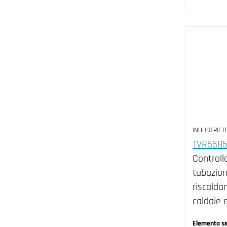
INDUSTRIET
TVR658
Controll
tubazion
riscalda
caldaie 
Elemento s