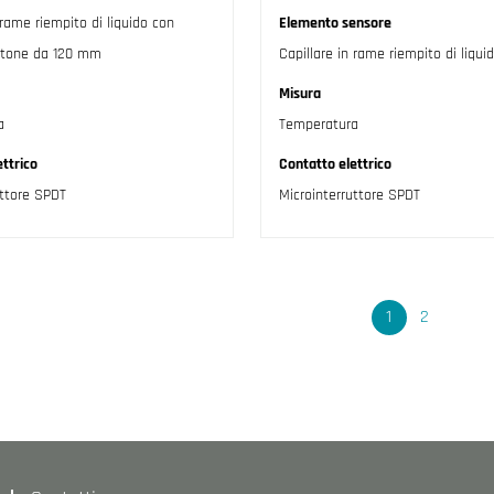
 rame riempito di liquido con
Elemento sensore
ttone da 120 mm
Capillare in rame riempito di liqui
Misura
a
Temperatura
ttrico
Contatto elettrico
uttore SPDT
Microinterruttore SPDT
Se
1
2