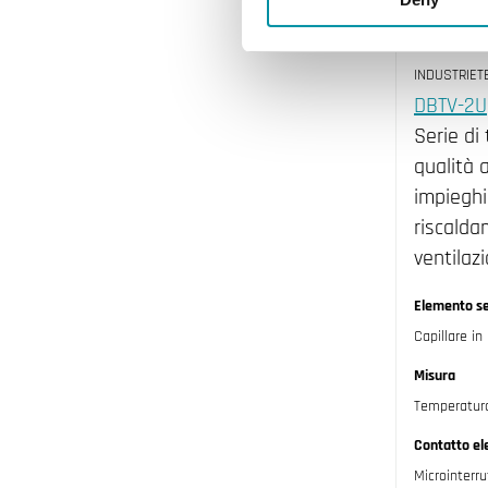
INDUSTRIET
DBTV-2U
Serie di
qualità 
impieghi
riscalda
ventilaz
Elemento s
Capillare in
Misura
Temperatur
Contatto ele
Microinterr