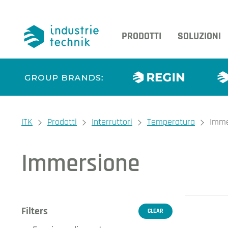
PRODOTTI
SOLUZIONI
You are here:
ITK
Prodotti
Interruttori
Temperatura
Imme
Immersione
I nos
Filters
CLEAR