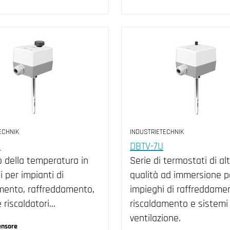
ECHNIK
INDUSTRIETECHNIK
5
DBTV-7U
o della temperatura in
Serie di termostati di al
i per impianti di
qualità ad immersione p
mento, raffreddamento,
impieghi di raffreddame
e riscaldatori…
riscaldamento e sistemi 
ventilazione.
ensore