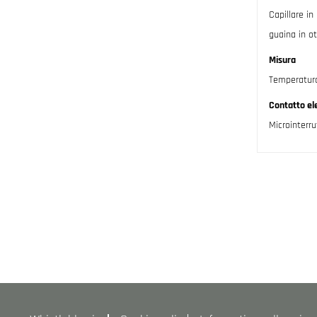
Capillare in
guaina in o
Misura
Temperatur
Contatto ele
Microinterr