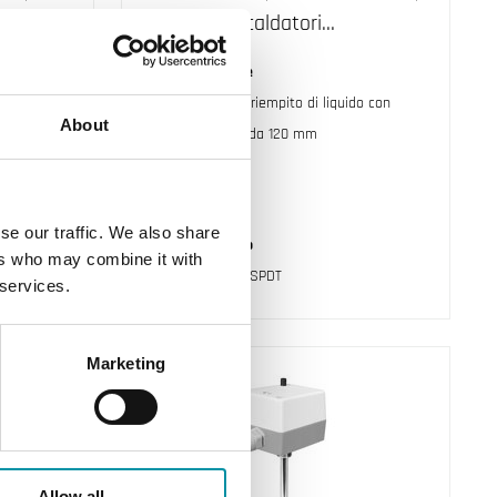
di
caldaie e riscaldatori…
Elemento sensore
Capillare in rame riempito di liquido con
About
do
guaina in ottone da 120 mm
Misura
Temperatura
se our traffic. We also share
Contatto elettrico
ers who may combine it with
Microinterruttore SPDT
 services.
Marketing
Allow all