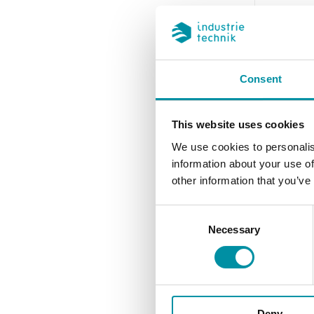
caldaie 
Elemento s
Capillare in
Consent
guaina in o
Misura
This website uses cookies
Temperatur
We use cookies to personalis
Valore di se
information about your use of
0...90 °C
other information that you’ve
Consent
Necessary
Selection
Deny