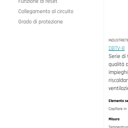
Funzione di reset
Collegamento al circuito
Automatic (13)
Grado di protezione
Manual (5)
Male threaded (17)
IP54 (6)
INDUSTRIET
IP65 (8)
DBTV-8
Serie di
qualità 
impieghi
riscalda
ventilaz
Elemento s
Capillare in
Misura
Temperatur