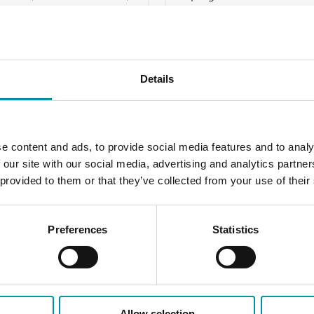
e riscaldatori…
riscaldamento e sistemi 
ventilazione.
ensore
 rame riempito di liquido con
Elemento sensore
Details
ttone da 120 mm
Capillare in rame riempito di liqui
Misura
a
Temperatura
e content and ads, to provide social media features and to analy
tpoint, intervallo di temperatura 1
Contatto elettrico
 our site with our social media, advertising and analytics partn
Microinterruttore SPDT
 provided to them or that they’ve collected from your use of their
Preferences
Statistics
Allow selection