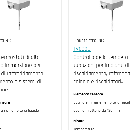
ECHNIK
INDUSTRIETECHNIK
TV090U
 termostati di alta
Controllo della temperat
ad immersione per
tubazioni per impianti di
 di raffreddamento,
riscaldamento, raffredd
mento e sistemi di
caldaie e riscaldatori…
ione.
Elemento sensore
ensore
Capillare in rame riempito di liqui
 rame riempito di liquido
guaina in ottone da 120 mm
Misura
a
Temperatura