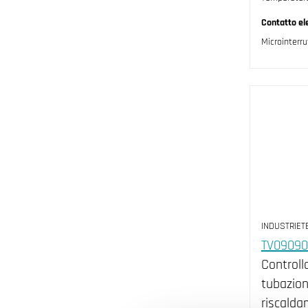
Contatto ele
Microinterr
INDUSTRIET
TV0909
Controll
tubazion
riscalda