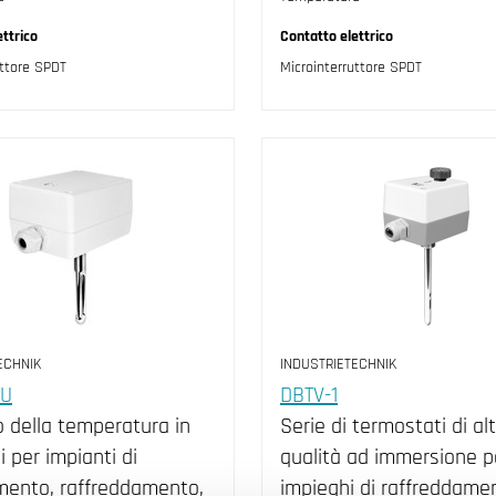
ttrico
Contatto elettrico
uttore SPDT
Microinterruttore SPDT
ECHNIK
INDUSTRIETECHNIK
0U
DBTV-1
o della temperatura in
Serie di termostati di al
i per impianti di
qualità ad immersione p
mento, raffreddamento,
impieghi di raffreddame