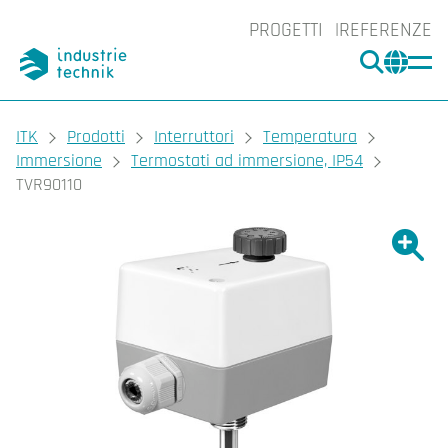
PROGETTI
REFERENZE
CERCA
CHA
You are here:
ITK
Prodotti
Interruttori
Temperatura
Immersione
Termostati ad immersione, IP54
TVR90110
Ingrand
Ing