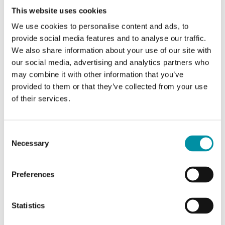
This website uses cookies
Temperatura
-20…70 °C
We use cookies to personalise content and ads, to
di stoccaggio
provide social media features and to analyse our traffic.
We also share information about your use of our site with
Umidità di
10...95 % RH
our social media, advertising and analytics partners who
stoccaggio
may combine it with other information that you’ve
provided to them or that they’ve collected from your use
of their services.
Peso, incl.
0.44 kg
imballaggio
Consent
Materiale,
ABS
Necessary
Selection
coperchio
Preferences
Materiale,
Miscela PC+ABS (Bayblend®)
base
Statistics