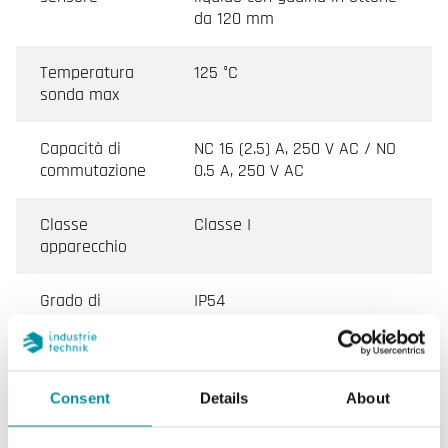
da 120 mm
Temperatura
125 °C
sonda max
Capacità di
NC 16 (2.5) A, 250 V AC / NO
commutazione
0.5 A, 250 V AC
Classe
Classe I
apparecchio
Grado di
IP54
protezione
Umidità
10…90 % RH
ambiente
Consent
Details
About
(senza
condensa)