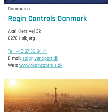
Danimarca
Regin Controls Danmark
Axel Kiers Vej 32
8270 Højbjerg
Tel: +45 87 36 04 14
E-mail:
salg@ventipart.dk
Web:
www.regincontrols.dk