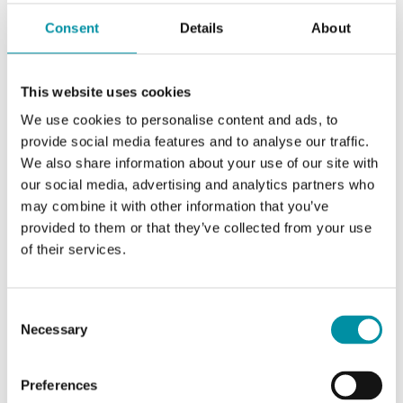
Koeweistraat 3
4181 CD Waardenburg
Consent
Details
About
Tel: +31 418 55 60 05
This website uses cookies
E-mail:
verkoop@regin.nl
We use cookies to personalise content and ads, to
Web:
www.regincontrols.nl
provide social media features and to analyse our traffic.
We also share information about your use of our site with
our social media, advertising and analytics partners who
may combine it with other information that you’ve
provided to them or that they’ve collected from your use
of their services.
Consent
Necessary
Selection
Preferences
Spagna