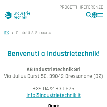
PROGETTI
REFERENZE
CERCA
CHA
You are here:
ITK
Contatti & Supporto
Contatti & Supporto
Benvenuti a Industrietechnik!
AB Industrietechnik Srl
Via Julius Durst 50, 39042 Bressanone (BZ)
+39 0472 830 626
info@industrietechnik.it
Orari: