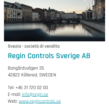
Svezia - società di vendita
Regin Controls Sverige AB
Bangårdsvägen 35
42822 Kållered, SWEDEN
Tel: +46 31 720 02 00
E-mail:
info@regin.se
Web:
www.regincontrols.se