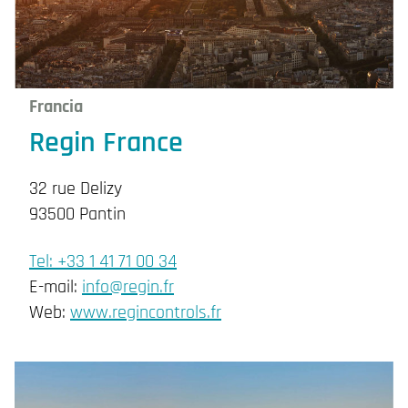
Francia
Regin France
32 rue Delizy
93500 Pantin
Tel: +33 1 41 71 00 34
E-mail:
info@regin.fr
Web:
www.regincontrols.fr