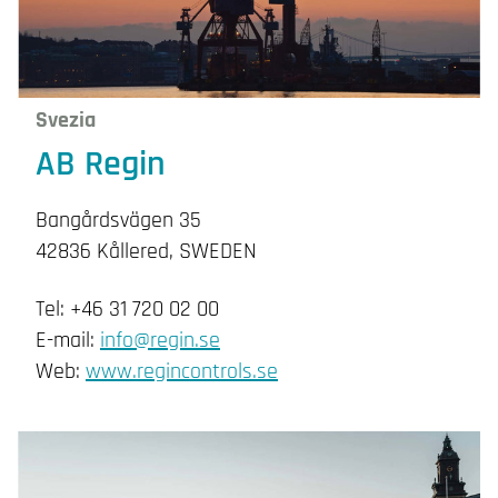
Svezia
AB Regin
Bangårdsvägen 35
42836 Kållered, SWEDEN
Tel: +46 31 720 02 00
E-mail:
info@regin.se
Web:
www.regincontrols.se