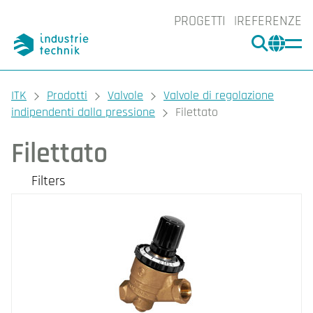
PROGETTI
REFERENZE
CERCA
CHA
You are here:
ITK
Prodotti
Valvole
Valvole di regolazione
indipendenti dalla pressione
Filettato
Filettato
Filters
I nostri prodotti
Filters
CLEAR
Diametro nominale
DN15 (9)
DN20 (6)