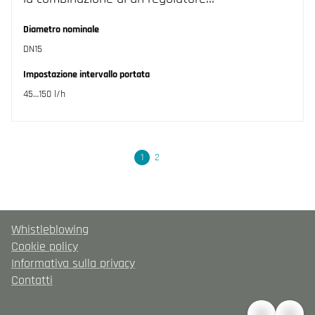
Diametro nominale
DN15
Impostazione intervallo portata
45…150 l/h
Seguente
1
2
Whistleblowing
Cookie policy
Informativa sulla privacy
Contatti