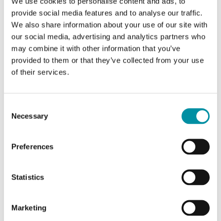
We use cookies to personalise content and ads, to
pressione, DN15-25, corsa 2.7mm. La valvola è
provide social media features and to analyse our traffic.
la combinazione di un regolatore…
We also share information about your use of our site with
our social media, advertising and analytics partners who
Diametro nominale
may combine it with other information that you’ve
DN20
provided to them or that they’ve collected from your use
Impostazione intervallo portata
of their services.
100…1000 l/h
Consent
Necessary
Selection
Preferences
Statistics
Marketing
INDUSTRIETECHNIK