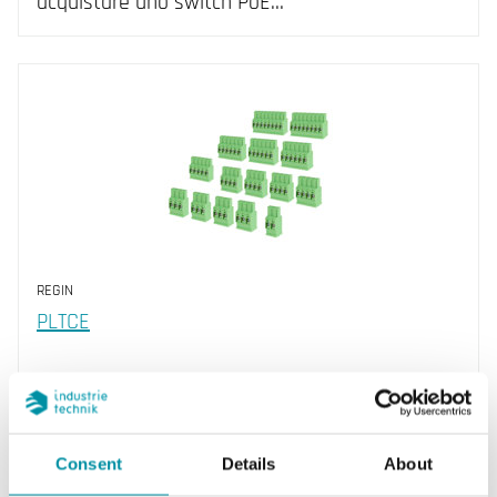
acquistare uno switch PoE…
REGIN
PLTCE
Consent
Details
About