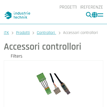
PROGETTI
REFERENZE
CERCA
CHA
You are here:
ITK
Prodotti
Controllori
Accessori controllori
Accessori controllori
Filters
I nostri prodotti
Categories
Dettagli di montaggio
Cavi
Altro
Filters
CLEAR