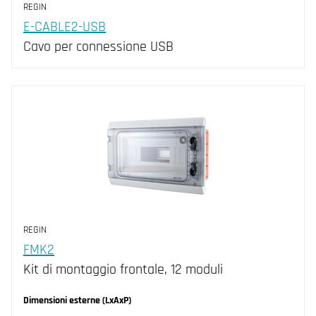
Grado di protezione
REGIN
E-CABLE2-USB
IP30 (1)
Cavo per connessione USB
REGIN
FMK2
Kit di montaggio frontale, 12 moduli
Dimensioni esterne (LxAxP)