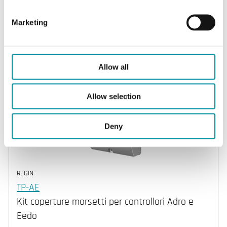
FMCE
Marketing
Kit di montaggio fronte quadro, per unità
EXOcompatct/Corrigo/Exigo Ardo
Allow all
Allow selection
Deny
REGIN
TP-AE
Kit coperture morsetti per controllori Adro e
Eedo