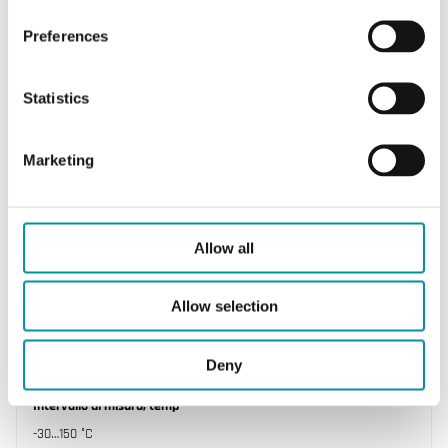
Preferences
Statistics
Marketing
INDUSTRIETECHNIK
SCC-PT100
Allow all
Sonda a contatto, fascetta inclusa (Ø max 40
mm).
Allow selection
Lunghezza del cavo
Deny
1.5 m
Intervallo di misura, temp
-30…150 °C