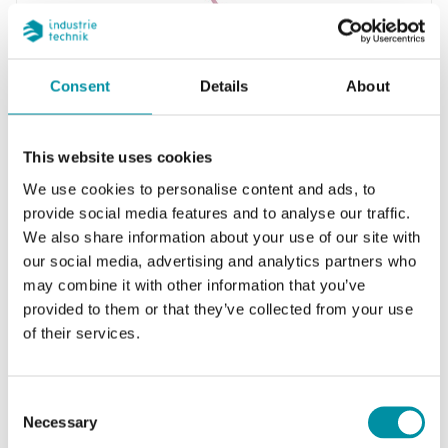
Consent
Details
About
INDUSTRIETECHNIK
SCC-PT1000
This website uses cookies
Sonda a contatto, fascetta inclusa (Ø max 40
We use cookies to personalise content and ads, to
mm).
provide social media features and to analyse our traffic.
We also share information about your use of our site with
Lunghezza del cavo
our social media, advertising and analytics partners who
1.5 m
may combine it with other information that you’ve
Intervallo di misura, temp
provided to them or that they’ve collected from your use
-30…150 °C
of their services.
Elemento sensibile
PT1000
Consent
Necessary
Selection