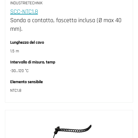
INDUSTRIETECHNIK
NTC Pulser/TTC (1)
SCC-NTC1.8
Sonda a contatto, fascetta inclusa (Ø max 40
NTC10-01 (1)
mm).
NTC10-02 (2)
Lunghezza del cavo
NTC10-03 (1)
1.5 m
NTC20 (1)
Intervallo di misura, temp
NTC2K2 (1)
-30…120 °C
PT100 (1)
Elemento sensibile
PT1000 (1)
NTC1.8