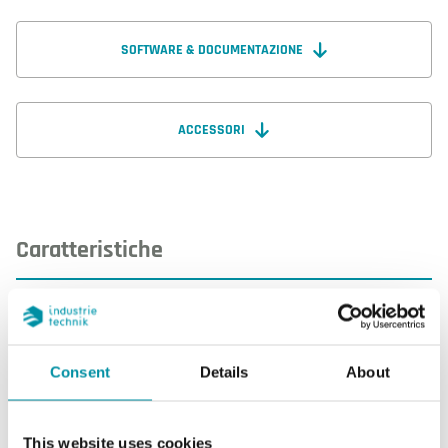
SOFTWARE & DOCUMENTAZIONE
ACCESSORI
Caratteristiche
Caratteristiche di SCC-NTC20
Consent
Details
About
Uscita sensore
Passivo
Lunghezza del cavo
1.5 m
This website uses cookies