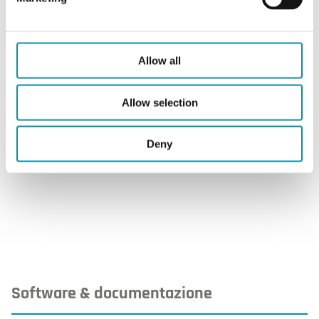
Dimensioni
10x7x35 mm
esterne (LxAxP)
Allow all
Materiale bulbo
Rame nichelato
Allow selection
Montaggio:
Sul tubo con fascetta
Deny
Accessori,
Fascetta metallica per
inclusi
diametri fino a 40 mm.
Software & documentazione