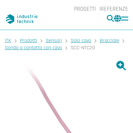
PROGETTI
REFERENZE
CERCA
CHA
You are here:
ITK
Prodotti
Sensori
Solo cavo
Bracciale
Sonda a contatto con cavo
SCC-NTC20
Ingrand
Ing