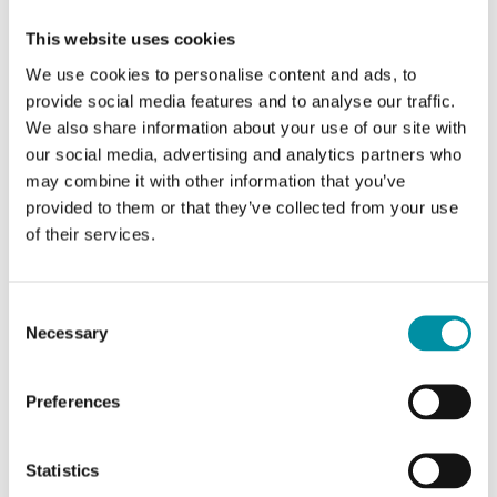
UI
This website uses cookies
0
We use cookies to personalise content and ads, to
DI
provide social media features and to analyse our traffic.
32
We also share information about your use of our site with
our social media, advertising and analytics partners who
UO
may combine it with other information that you’ve
0
provided to them or that they’ve collected from your use
of their services.
DO
0
Consent
Necessary
Selection
Preferences
Statistics