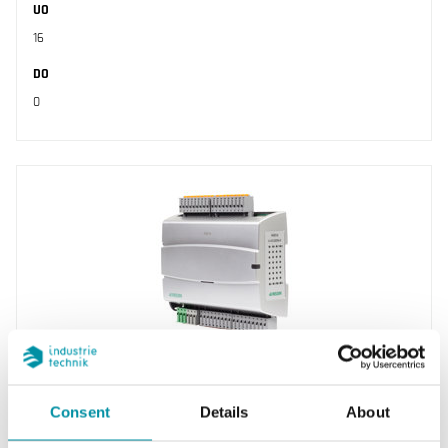
UO
16
DO
0
REGIN
IO-EC32DIB-X
Consent
Details
About
Add:io, 32 ingressi digitali DIb (collegato a GND)