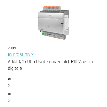
REGIN
IO-EC16UOB-X
Add:IO, 16 UOb Uscite universali (0-10 V, uscita
digitale)
UI
0
DI
0