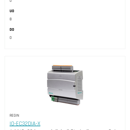
0
UO
8
DO
0
REGIN
IO-EC32DIA-X