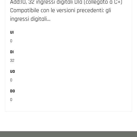
Add:IO, 32 ingressi digitali DIa (collegato a C+)
Compatibile con le versioni precedenti: gli
ingressi digitali…
UI
0
DI
32
UO
0
DO
0