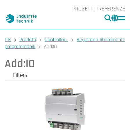
PROGETTI
REFERENZE
CERCA
CHA
You are here:
ITK
Prodotti
Controllori
Regolatori liberamente
programmabili
Add:IO
Add:IO
Filters
I nostri prodotti
Filters
CLEAR
Display
Grado di protezione
No (4)
IP20 (2)