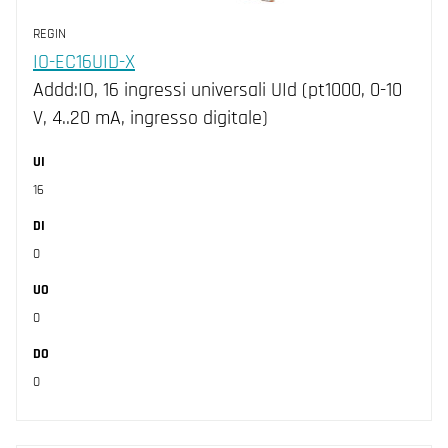
REGIN
IO-EC16UID-X
Addd:IO, 16 ingressi universali UId (pt1000, 0-10
V, 4..20 mA, ingresso digitale)
UI
16
DI
0
UO
0
DO
0