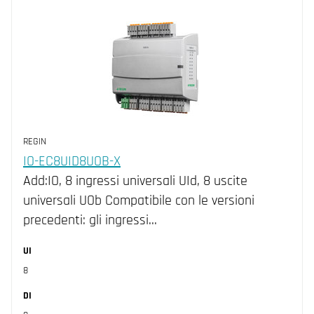
REGIN
IO-EC8UID8UOB-X
Add:IO, 8 ingressi universali UId, 8 uscite
universali UOb Compatibile con le versioni
precedenti: gli ingressi…
UI
8
DI