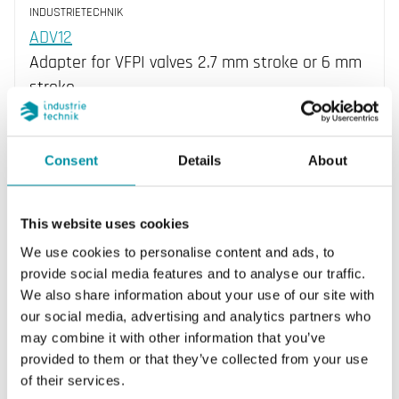
INDUSTRIETECHNIK
ADV12
Adapter for VFPI valves 2.7 mm stroke or 6 mm
stroke
Consent
Details
About
This website uses cookies
We use cookies to personalise content and ads, to
provide social media features and to analyse our traffic.
We also share information about your use of our site with
our social media, advertising and analytics partners who
INDUSTRIETECHNIK
may combine it with other information that you’ve
ADVFX
provided to them or that they’ve collected from your use
Adattatore per accoppiamento SE1C/VFX fino a
of their services.
KVS = 2,5 per rendere la valvola normalmente