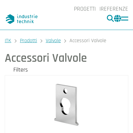
PROGETTI
REFERENZE
CERCA
CHA
You are here:
ITK
Prodotti
Valvole
Accessori Valvole
Accessori Valvole
Filters
I nostri prodotti
Filters
CLEAR
Marchio
Industrietechnik (12)
Regin (1)