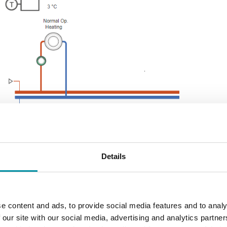
razione per EXIGO VIDO:
Details
, 13 kB)
e, 13 kB)
e, 13 kB)
ile, 13 kB)
e content and ads, to provide social media features and to analy
ile, 13 kB)
 our site with our social media, advertising and analytics partn