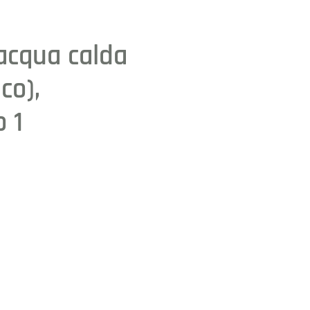
 acqua calda
co),
 1