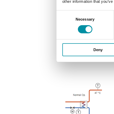
other information that you’ve
Sistema di t
Consent
1 (serbatoio
Necessary
Selection
di riscaldam
Deny