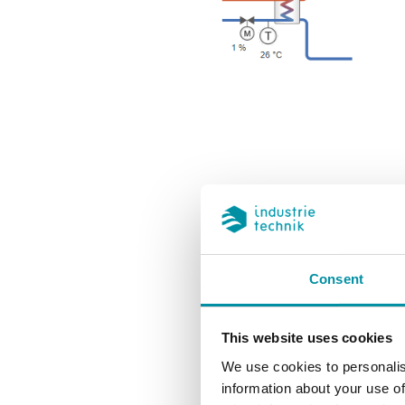
File di configu
Consent
HCV190D (Compressed file
HCV191DW (Compressed fil
HCV192DW (Compressed fil
This website uses cookies
HCV193DWM (Compressed f
We use cookies to personalis
HCV203DWM (Compressed f
information about your use of