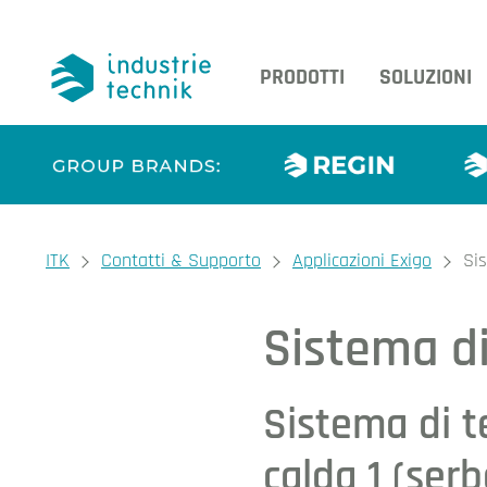
PRODOTTI
SOLUZIONI
You are here:
ITK
Contatti & Supporto
Applicazioni Exigo
Si
Sistema d
Sistema di t
calda 1 (ser