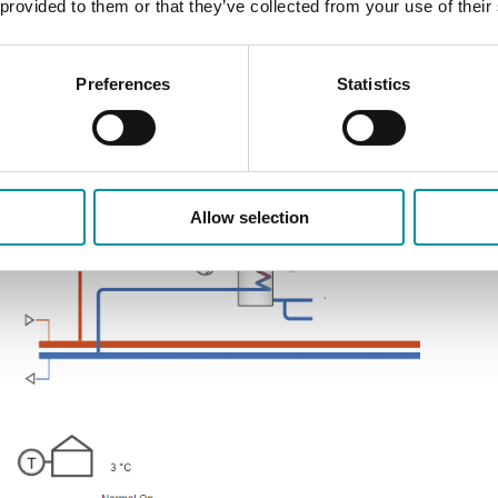
 provided to them or that they’ve collected from your use of their
eleriscaldamento (3 punti),
 di accumulo + pompa di cari
Preferences
Statistics
ento misto 1
Allow selection