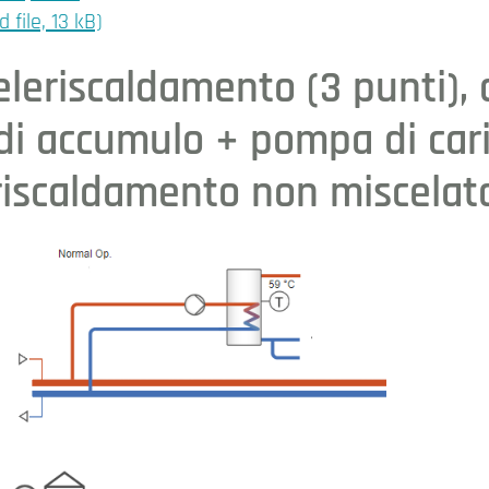
ile, 13 kB)
eleriscaldamento (3 punti),
 di accumulo + pompa di cari
riscaldamento non miscelato