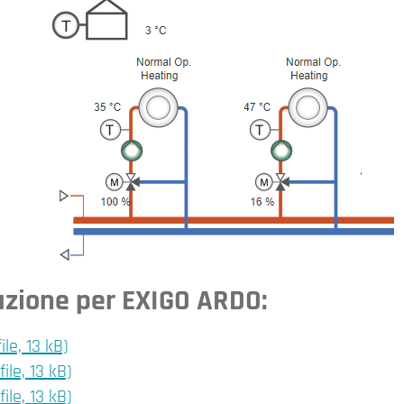
razione per EXIGO ARDO:
e, 13 kB)
le, 13 kB)
le, 13 kB)