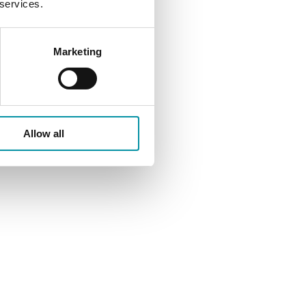
 services.
 acqua calda
co), sistema
Marketing
Allow all