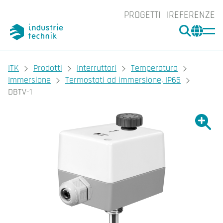
PROGETTI
REFERENZE
CERCA
CHA
You are here:
ITK
Prodotti
Interruttori
Temperatura
Immersione
Termostati ad immersione, IP65
DBTV-1
Ingrand
Ing