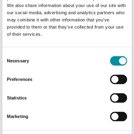
commutazione
We also share information about your use of our site with
our social media, advertising and analytics partners who
Classe apparecchio
Classe I
may combine it with other information that you’ve
provided to them or that they’ve collected from your use
of their services.
Grado di protezione
IP65
Umidità ambiente
10…90 % RH
Consent
(senza condensa)
Necessary
Selection
Temperatura di
-40…70 °C
Preferences
stoccaggio
Umidità di stoccaggio
10...95 % RH
Statistics
Peso, incl. imballaggio
0.44 kg
Marketing
Materiale, coperchio
ABS