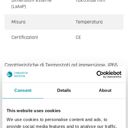
Dimensioni esterne
70x72x108 mm
(LxAxP)
Misura
Temperatura
Certificazioni
CE
Caratteristiche di Termostati ad immersione, IP65
Elemento sensore
Capillare in rame
riempito di liquido
Consent
Details
About
Temperatura sonda
60 °C
max
This website uses cookies
We use cookies to personalise content and ads, to
Capacità di
15 (8) A, 24…250 V AC
provide social media features and to analyse our traffic.