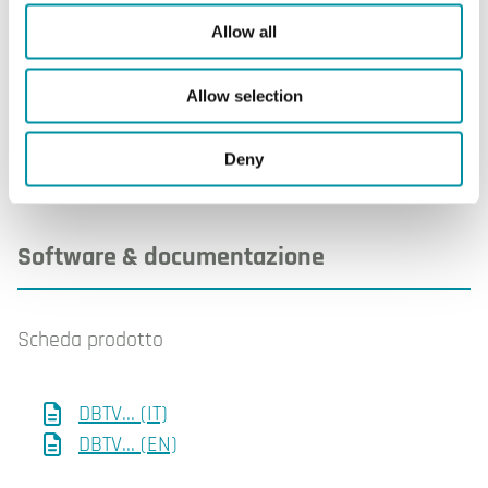
Allow all
Materiale, base
Miscela PC+ABS
(Bayblend®)
Allow selection
Deny
Software & documentazione
Scheda prodotto
DBTV... (IT)
DBTV... (EN)