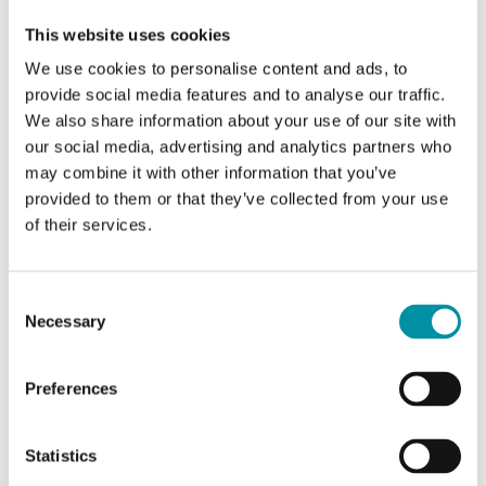
This website uses cookies
Contatto elettrico
x1 SPDT
We use cookies to personalise content and ads, to
provide social media features and to analyse our traffic.
Capacità di
15 (8) A, 24...250 Vac
We also share information about your use of our site with
commutazione
our social media, advertising and analytics partners who
may combine it with other information that you’ve
provided to them or that they’ve collected from your use
Classe apparecchio
Classe I
of their services.
Grado di protezione
IP65
Consent
Umidità ambiente
10…90 % RH
Necessary
Selection
(senza condensa)
Preferences
Temperatura
-40…85 °C
ambiente
Statistics
Temperatura di
-40…85 °C