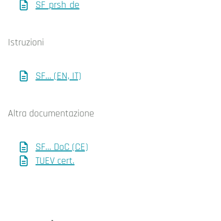
SF_prsh_de
Istruzioni
SF... (EN, IT)
Altra documentazione
SF... DoC (CE)
TUEV cert.