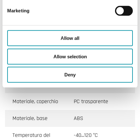
stoccaggio
Marketing
Umidità di
-20...85 % RH
stoccaggio
Allow all
Dimensioni esterne
140x62x65 mm
(LxAxP)
Allow selection
Fluido
Acqua, liquidi
Deny
aggressivi e non
aggressivi
Materiale, coperchio
PC trasparente
Materiale, base
ABS
Temperatura del
-40...120 °C