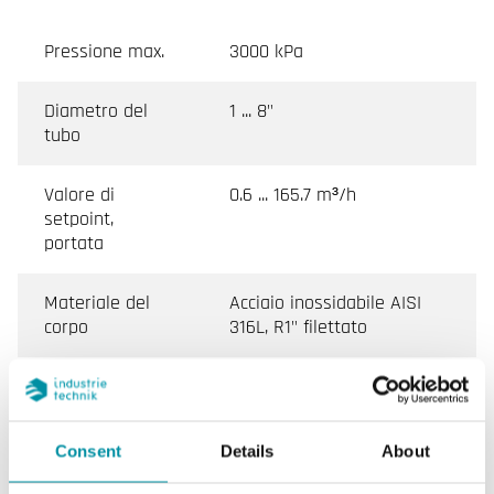
Pressione max.
3000 kPa
Diametro del
1 ... 8"
tubo
Valore di
0.6 ... 165.7 m³/h
setpoint,
portata
Materiale del
Acciaio inossidabile AISI
corpo
316L, R1" filettato
Collegamento
R 1" (DIN 2999)
Consent
Details
About
Caratteristiche di Flussostato per liquidi