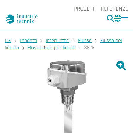
PROGETTI
REFERENZE
CERCA
CHA
You are here:
ITK
Prodotti
Interruttori
Flusso
Flusso del
liquido
Flussostato per liquidi
SF2E
Ingrand
Ing