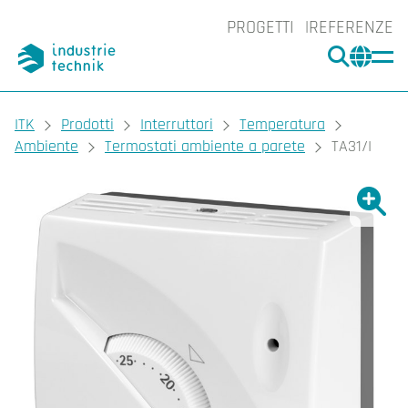
PROGETTI
REFERENZE
CERCA
CHA
You are here:
ITK
Prodotti
Interruttori
Temperatura
Ambiente
Termostati ambiente a parete
TA31/I
Ingrand
Ing