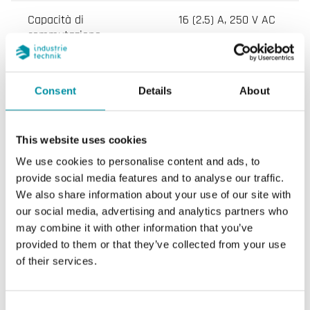
Capacità di
16 (2.5) A, 250 V AC
commutazione
Valore di setpoint,
5...30 °C
intervallo di
Consent
Details
About
temperatura
Funzione di ripristino
Automatico
This website uses cookies
We use cookies to personalise content and ads, to
Regolazione setpoint
Esterno
provide social media features and to analyse our traffic.
We also share information about your use of our site with
our social media, advertising and analytics partners who
Funzione
SPDT
may combine it with other information that you’ve
provided to them or that they’ve collected from your use
Dimensioni esterne
80x44x80 mm
of their services.
(LxAxP)
Misura
Temperatura
Consent