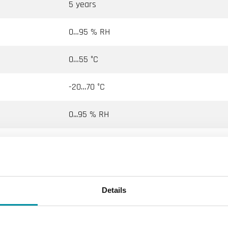
5 years
0…95 % RH
0…55 °C
-20…70 °C
0...95 % RH
140x136x40 mm
Details