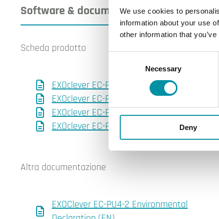
Software & documentazione
We use cookies to personalis
information about your use of
other information that you’ve
Scheda prodotto
Consent
Necessary
Selection
EXOclever EC-PU4 (EN)
EXOclever EC-PU4 (IT)
EXOclever EC-PU4-2 (EN)
EXOclever EC-PU4-2 (EN)
Deny
Altra documentazione
EXOClever EC-PU4-2 Environmental
Declaration (EN)