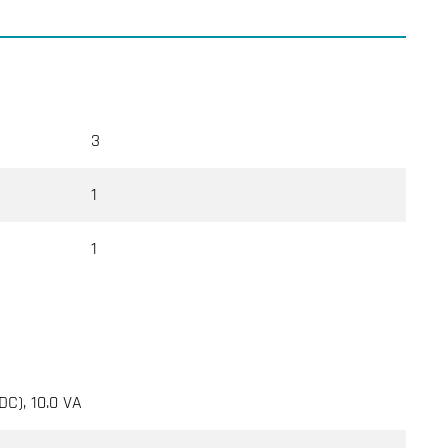
3
1
1
DC), 10.0 VA