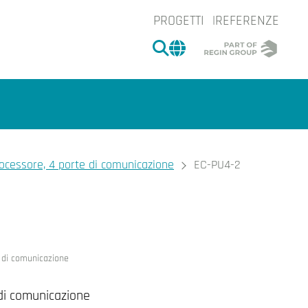
PROGETTI
REFERENZE
CERCA
CHANGE MARKET 
rocessore, 4 porte di comunicazione
EC-PU4-2
e.
e di comunicazione
 di comunicazione