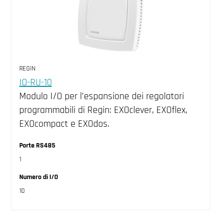
REGIN
IO-RU-10
Modulo I/O per l’espansione dei regolatori
programmabili di Regin: EXOclever, EXOflex,
EXOcompact e EXOdos.
Porte RS485
1
Numero di I/O
10