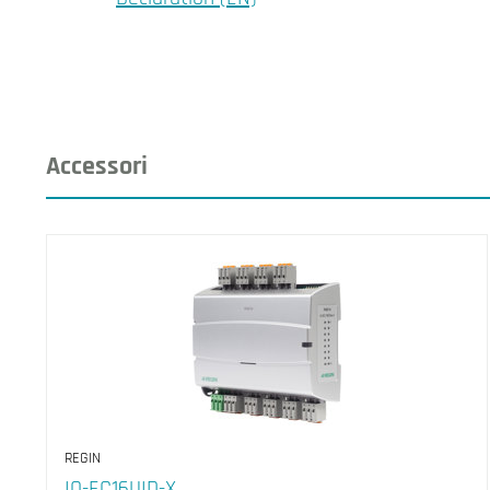
Accessori
REGIN
IO-EC16UID-X