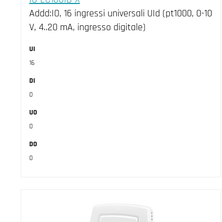
Addd:IO, 16 ingressi universali UId (pt1000, 0-10
V, 4..20 mA, ingresso digitale)
UI
16
DI
0
UO
0
DO
0