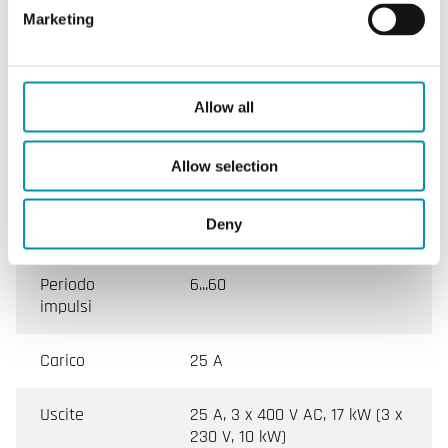
Grado di
IP20
Marketing
protezione
Banda
Controllo di temperatura aria
Allow all
proporzionale
di mandata: 20 K, fisso
Controllo di temperatura
ambiente: 1,5 K, fisso
Allow selection
Tempo
6 min, fisso
Deny
integrale
Periodo
6...60
impulsi
Carico
25 A
Uscite
25 A, 3 x 400 V AC, 17 kW (3 x
230 V, 10 kW)