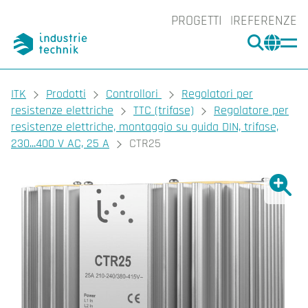
PROGETTI
REFERENZE
CERCA
CHA
You are here:
ITK
Prodotti
Controllori
Regolatori per
resistenze elettriche
TTC (trifase)
Regolatore per
resistenze elettriche, montaggio su guida DIN, trifase,
230...400 V AC, 25 A
CTR25
Ingrand
Ing