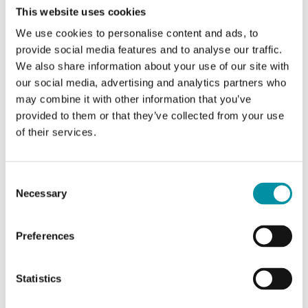
This website uses cookies
We use cookies to personalise content and ads, to
Caratteristiche di Regolatore per resistenze
provide social media features and to analyse our traffic.
elettriche, montaggio su guida DIN, trifase,
We also share information about your use of our site with
230...400 V AC, 25 A
our social media, advertising and analytics partners who
may combine it with other information that you’ve
provided to them or that they’ve collected from your use
Tensione di
Trifase, 210...255 / 380...415 V
of their services.
alimentazione
AC, adattamento automatico
Temperatura
0…40°C
Consent
ambiente
Necessary
Selection
Montaggio
Guida DIN
Preferences
Dimensioni
195 x 200 x 95mm
(LxPxA)
Statistics