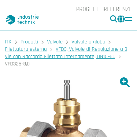
PROGETTI
REFERENZE
CERCA
CHA
You are here:
ITK
Prodotti
Valvole
Valvole a globo
Filettatura esterna
VFD3, Valvole di Regolazione a 3
Vie con Raccordo Filettato Internamente, DN15–50
VFD325-8,0
Ingrand
Ing