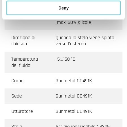
Deny
Fluido
Acqua calda, Acqua fredda,
Acqua miscelata con glicole
(max. 50% glicole)
Direzione di
Quando lo stelo viene spinto
chiusura
verso l'esterno
Temperatura
-5…150 °C
del fluido
Corpo
Gunmetal CC491K
Sede
Gunmetal CC491K
Otturatore
Gunmetal CC491K
Stelo
Acciaio inossidabile 1.4305