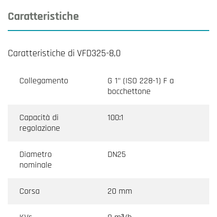
Caratteristiche
Caratteristiche di VFD325-8,0
Collegamento
G 1" (ISO 228-1) F a
bocchettone
Capacità di
100:1
regolazione
Diametro
DN25
nominale
Corsa
20 mm