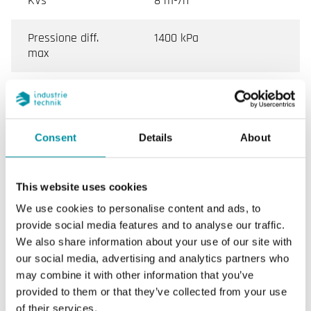
KVs
8 m³/h
Pressione diff.
1400 kPa
max
Temperatura del
-5…150 °C
fluido
Consent
Details
About
Nipplo
Ottone DZR CW511L
Coperchio
Ottone DZR CW511L
This website uses cookies
We use cookies to personalise content and ads, to
Tipo di valvola
3 Vie
provide social media features and to analyse our traffic.
We also share information about your use of our site with
Attuatore
RVAN5
our social media, advertising and analytics partners who
may combine it with other information that you’ve
provided to them or that they’ve collected from your use
of their services.