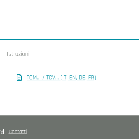
Istruzioni
TCM... / TCV... (IT, EN, DE, FR)
cy
Contatti