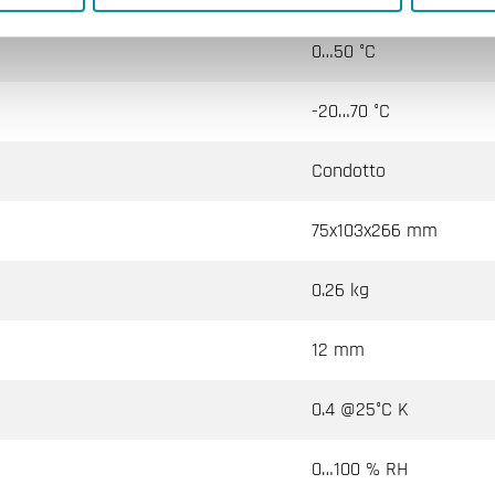
0…50 °C
-20…70 °C
Condotto
75x103x266 mm
0.26 kg
12 mm
0.4 @25°C K
0…100 % RH