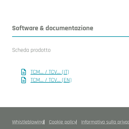
Software & documentazione
Scheda prodotto
TCM... / TCV... (IT)
TCM... / TCV... (EN)
Whistleblowing
Cookie policy
Informativa sulla priva