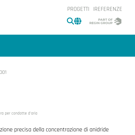
PROGETTI
REFERENZE
CERCA
CHANGE MARKET 
001
e.
ra per condotte d'aria
ione precisa della concentrazione di anidride