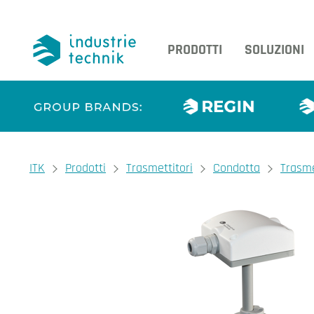
PRODOTTI
SOLUZIONI
You are here:
ITK
Prodotti
Trasmettitori
Condotta
Trasme