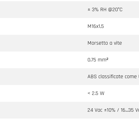
± 3% RH @20°C
M16x1,5
Morsetto a vite
0.75 mm²
ABS classificate come
< 2.5 W
24 Vac ±10% / 16...35 V