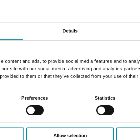
Details
e content and ads, to provide social media features and to analy
 our site with our social media, advertising and analytics partn
 provided to them or that they’ve collected from your use of their
eratura per condotte d'aria
Preferences
Statistics
Classe III
IP65
Allow selection
10…90 % RH