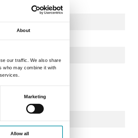
0-10 V
0-10 V
About
Bianco (RAL 9010)
Grigio (RAL 7038)
se our traffic. We also share
ers who may combine it with
 services.
Marketing
Allow all