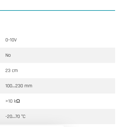
0–10V
No
23 cm
100…230 mm
>10 kΩ
-20…70 °C