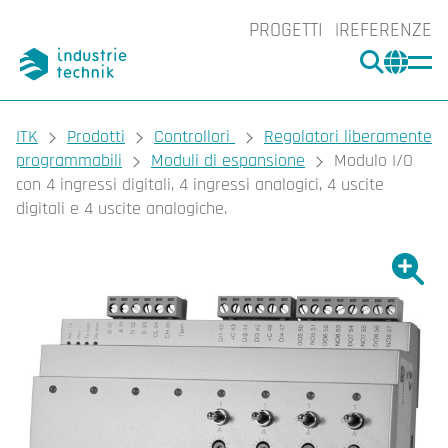
PROGETTI
REFERENZE
CERCA
CHA
You are here:
ITK
Prodotti
Controllori
Regolatori liberamente
programmabili
Moduli di espansione
Modulo I/O
con 4 ingressi digitali, 4 ingressi analogici, 4 uscite
digitali e 4 uscite analogiche.
Ingrand
Ing
Sta