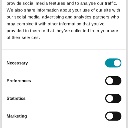
provide social media features and to analyse our traffic.
We also share information about your use of our site with
our social media, advertising and analytics partners who
may combine it with other information that you’ve
provided to them or that they’ve collected from your use
IO-4X4-M
of their services.
Modulo di ingresso e uscita
Consent
Numero di moduli
8.5
Necessary
Selection
Protocolli supportati
EXOline
Preferences
Porte RS485
1
Statistics
AI
4
DI
4
Marketing
AO
4