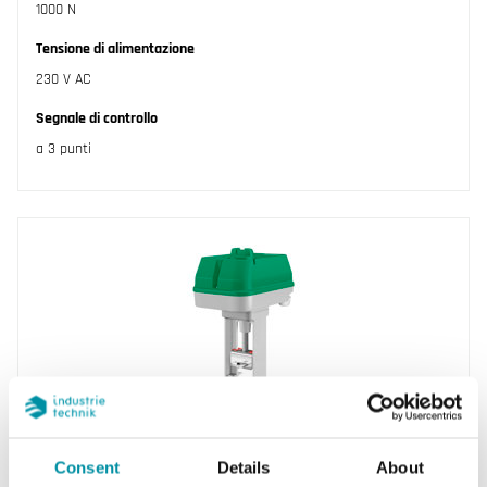
1000 N
Tensione di alimentazione
230 V AC
Segnale di controllo
a 3 punti
REGIN
RVAN18-230
Consent
Details
About