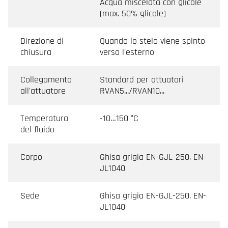
Acqua miscelata con glicole
(max. 50% glicole)
Direzione di
Quando lo stelo viene spinto
chiusura
verso l'esterno
Collegamento
Standard per attuatori
all'attuatore
RVAN5.../RVAN10...
Temperatura
-10…150 °C
del fluido
Corpo
Ghisa grigia EN-GJL-250, EN-
JL1040
Sede
Ghisa grigia EN-GJL-250, EN-
JL1040