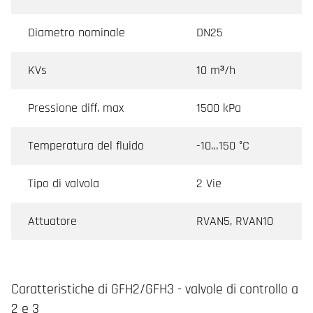
Diametro nominale
DN25
KVs
10 m³/h
Pressione diff. max
1500 kPa
Temperatura del fluido
-10…150 °C
Tipo di valvola
2 Vie
Attuatore
RVAN5, RVAN10
Caratteristiche di GFH2/GFH3 - valvole di controllo a
2 e 3