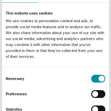
Attuatore per il controllo di valvole Regin.
Disponibili modelli con forza di 500, 1000, 1800 o
This website uses cookies
2500 N. Gli attuatori…
We use cookies to personalise content and ads, to
provide social media features and to analyse our traffic.
Forza
We also share information about your use of our site with
1800 N
our social media, advertising and analytics partners who
Tensione di alimentazione
may combine it with other information that you’ve
provided to them or that they’ve collected from your use
230 V AC
of their services.
Segnale di controllo
a 3 punti
Consent
Necessary
Selection
Preferences
Statistics