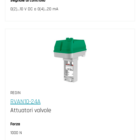
Segnale di controllo
0(2)…10 V DC o 0(4)…20 mA
REGIN
RVAN10-24A
Attuatori valvole
Forza
1000 N