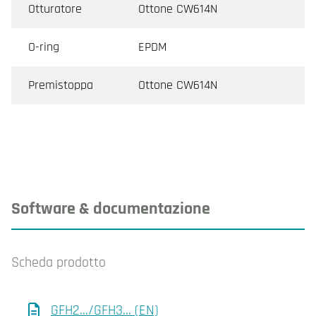
Otturatore
Ottone CW614N
O-ring
EPDM
Premistoppa
Ottone CW614N
Software & documentazione
Scheda prodotto
GFH2.../GFH3... (EN)