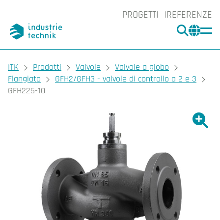
PROGETTI
REFERENZE
CERCA
CHA
You are here:
ITK
Prodotti
Valvole
Valvole a globo
Flangiato
GFH2/GFH3 - valvole di controllo a 2 e 3
GFH225-10
Ingrand
Ing