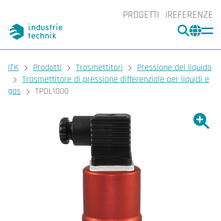
PROGETTI
REFERENZE
CERCA
CHA
You are here:
ITK
Prodotti
Trasmettitori
Pressione del liquido
Trasmettitore di pressione differenziale per liquidi e
gas
TPDL1000
Ingrand
Ing