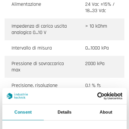
Alimentazione
24 Vac ±15% /
18...33 Vdc
Impedenza di carico uscita
> 10 kOhm
analogica 0...10 V
Intervallo di misura
0...1000 kPa
Pressione di sovraccarico
2000 kPa
max
Precisione, risoluzione
0.1 % fs
sensore
Segnale di uscita
0-10 V
Consent
Details
About
Consumo di Corrente
< 5 mA