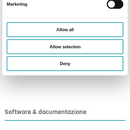
Marketing
Cavo
Cavo a 3 fili, 1,5 m
Connessione della
6 mm per tubi in
pressione
rame
Allow all
Materiale, custodia
Acciaio inox 1.4305
Allow selection
Materiale bulbo
Materiale ceramico
Deny
Software & documentazione