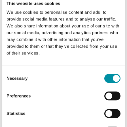
This website uses cookies
We use cookies to personalise content and ads, to
provide social media features and to analyse our traffic.
Caratteristiche di Trasmettitore di pressione
We also share information about your use of our site with
differenziale per liquidi e gas
our social media, advertising and analytics partners who
may combine it with other information that you’ve
Grado di protezione
IP65
provided to them or that they’ve collected from your use
of their services.
Temperatura ambiente
-15…85 °C
Consent
Temperatura di
-15…85 °C
Necessary
Selection
stoccaggio
Preferences
Dimensioni esterne
40x79x mm
(LxAxP)
Statistics
Fluido
liquidi e gas