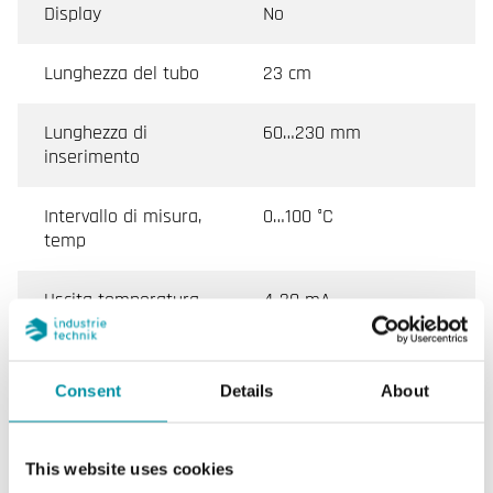
Display
No
Lunghezza del tubo
23 cm
Lunghezza di
60…230 mm
inserimento
Intervallo di misura,
0…100 °C
temp
Uscita temperatura
4-20 mA
Elemento sensore,
NTC
temperatura
Consent
Details
About
Alimentazione (4...20
Max 30 V DC, min 11+
mA)
(0,02xRL) V DC
This website uses cookies