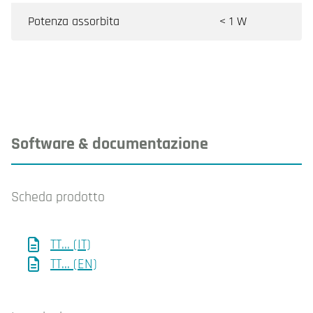
Potenza assorbita
< 1 W
Software & documentazione
Scheda prodotto
TT... (IT)
TT... (EN)