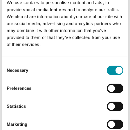
We use cookies to personalise content and ads, to
provide social media features and to analyse our traffic.
We also share information about your use of our site with
Caratteristiche di Trasmettitore di temperatura per
our social media, advertising and analytics partners who
condotte d’aria, IP65
may combine it with other information that you’ve
provided to them or that they’ve collected from your use
of their services.
Classe apparecchio
Classe III
Grado di protezione
IP65
Consent
Necessary
Selection
Umidità ambiente (senza
10…95 % RH
condensa)
Preferences
Temperatura ambiente
-20…50 °C
Statistics
Temperatura di stoccaggio
-20…70 °C
Marketing