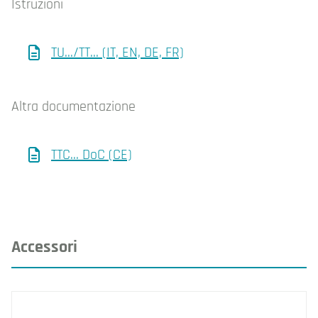
Istruzioni
TU.../TT... (IT, EN, DE, FR)
Altra documentazione
TTC... DoC (CE)
Accessori