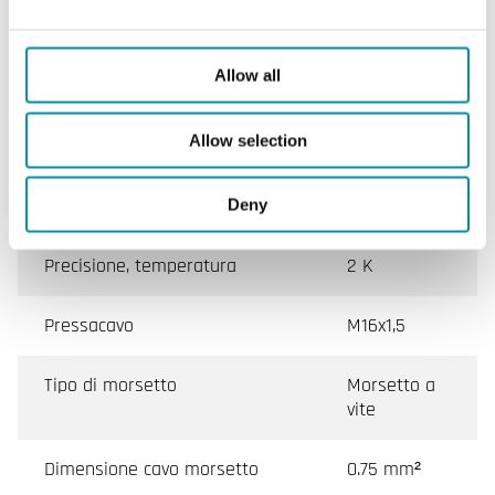
Montaggio
Condotto
Dimensioni esterne (LxAxP)
75x75x36
Allow all
mm
Allow selection
Peso, incl. imballaggio
0.26 kg
Diametro del tubo
12 mm
Deny
Precisione, temperatura
2 K
Pressacavo
M16x1,5
Tipo di morsetto
Morsetto a
vite
Dimensione cavo morsetto
0.75 mm²