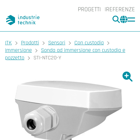
PROGETTI
REFERENZE
CERCA
CHA
You are here:
ITK
Prodotti
Sensori
Con custodia
Immersione
Sonda ad immersione con custodia e
pozzetto
STI-NTC20-Y
Ingrand
Ing