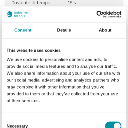
Costante di tempo
18 s
Pressione nominale
PN25
di immersione
Consent
Details
About
Connessione
R 1/2 "
(pozzetto/pressione)
This website uses cookies
We use cookies to personalise content and ads, to
Pressacavo
M16x1,5
provide social media features and to analyse our traffic.
We also share information about your use of our site with
Tipo di morsetto
Morsetto a vite
our social media, advertising and analytics partners who
may combine it with other information that you’ve
Dimensione cavo
1.5 mm²
provided to them or that they’ve collected from your use
morsetto
of their services.
Materiale, custodia
Policarbonato (PC)
Consent
Necessary
Selection