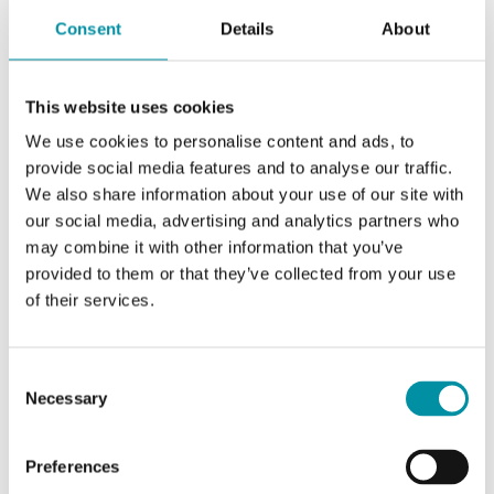
Consent
Details
About
This website uses cookies
We use cookies to personalise content and ads, to
provide social media features and to analyse our traffic.
We also share information about your use of our site with
our social media, advertising and analytics partners who
STI-NTC10-01-Y
may combine it with other information that you’ve
provided to them or that they’ve collected from your use
Uscita sensore
Passivo
of their services.
Limiti temperatura del fluido
-20…120 °C
Consent
Diametro, guaina
7 mm
Necessary
Selection
Intervallo di misura, temp
-20…120 °C
Preferences
Elemento sensibile
NTC10-01