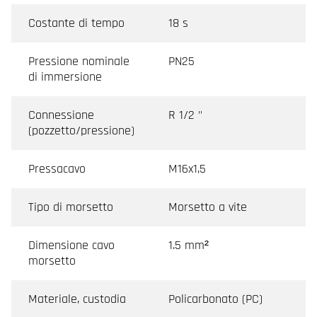
Costante di tempo
18 s
Pressione nominale
PN25
di immersione
Connessione
R 1/2 "
(pozzetto/pressione)
Pressacavo
M16x1,5
Tipo di morsetto
Morsetto a vite
Dimensione cavo
1.5 mm²
morsetto
Materiale, custodia
Policarbonato (PC)