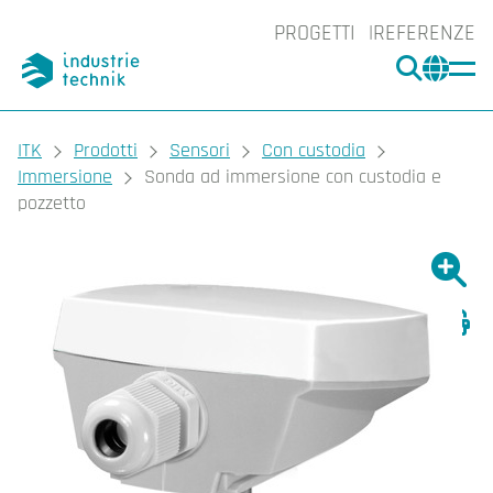
PROGETTI
REFERENZE
CERCA
CHA
You are here:
ITK
Prodotti
Sensori
Con custodia
Immersione
Sonda ad immersione con custodia e
pozzetto
Ingrand
Ing
Sta