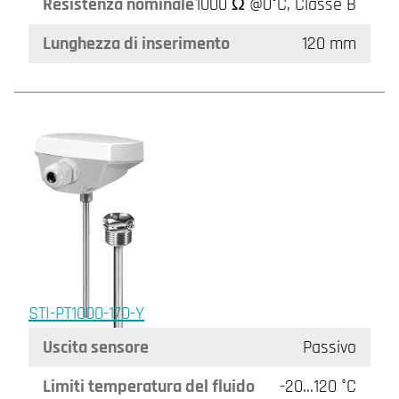
Resistenza nominale
1000 Ω @0°C, Classe B
Lunghezza di inserimento
120 mm
STI-PT1000-170-Y
Uscita sensore
Passivo
Limiti temperatura del fluido
-20…120 °C