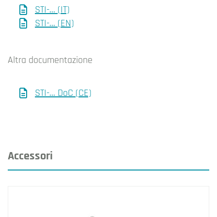
STI-... (IT)
STI-... (EN)
Altra documentazione
STI-... DoC (CE)
Accessori