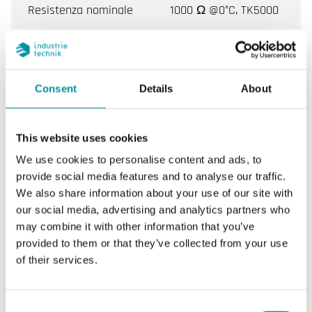
Resistenza nominale
1000 Ω @0°C, TK5000
Equivalente
Siemens - Landis &
Staefa
Consent
Details
About
Caratteristiche di Sonda a contatto con custodia
This website uses cookies
We use cookies to personalise content and ads, to
Grado di
IP65
provide social media features and to analyse our traffic.
protezione
We also share information about your use of our site with
our social media, advertising and analytics partners who
Dimensioni
104x78x51 mm
may combine it with other information that you’ve
esterne
provided to them or that they’ve collected from your use
(LxAxP)
of their services.
Peso, incl.
0.14 kg
imballaggio
Consent