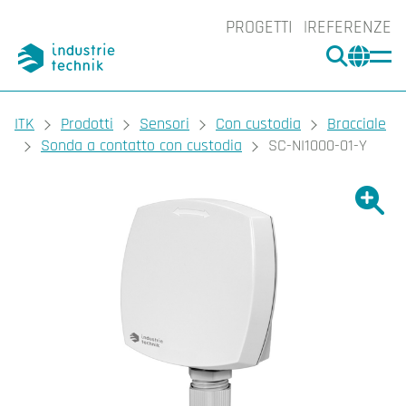
PROGETTI
REFERENZE
CERCA
CHA
You are here:
ITK
Prodotti
Sensori
Con custodia
Bracciale
Sonda a contatto con custodia
SC-NI1000-01-Y
Ingrand
Ing