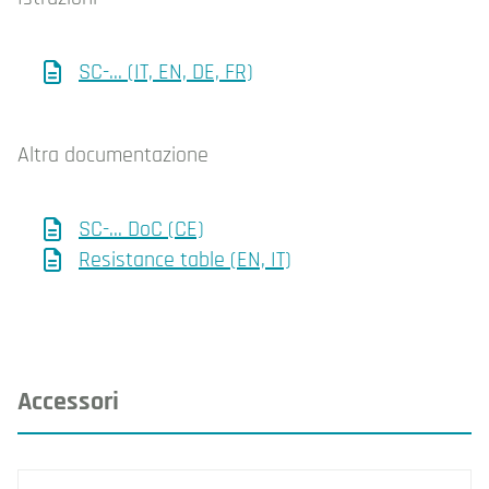
SC-... (IT, EN, DE, FR)
Altra documentazione
SC-... DoC (CE)
Resistance table (EN, IT)
Accessori