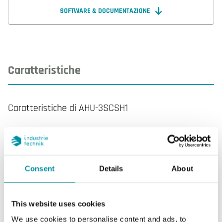
comunicazione RS485 con protocollo Modbus slave
SOFTWARE & DOCUMENTAZIONE
RTU. Previsto per il montaggio a parete su scatola a
3 moduli.
Caratteristiche
Caratteristiche di AHU-3SCSH1
Display
Si
Tipo di display
LCD con
Consent
Details
About
retroilluminazione
AI
2
This website uses cookies
We use cookies to personalise content and ads, to