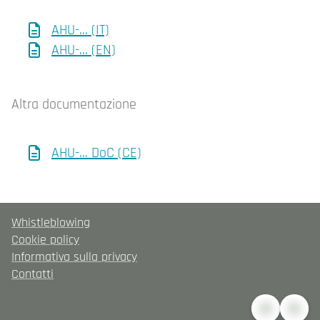
AHU-... (IT)
AHU-... (EN)
Altra documentazione
AHU-... DoC (CE)
Whistleblowing
Cookie policy
Informativa sulla privacy
Contatti