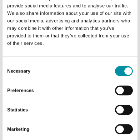
AO
2
provide social media features and to analyse our traffic.
We also share information about your use of our site with
DO
3
our social media, advertising and analytics partners who
may combine it with other information that you’ve
provided to them or that they’ve collected from your use
Intervallo di misura,
-15…90 °C
temp
of their services.
Consent
Necessary
Selection
Caratteristiche di Evolution AHU, regolatore
ambiente per unità trattamento aria
Preferences
Classe apparecchio
Classe II
Statistics
Umidità ambiente
10…90 % RH
(senza condensa)
Marketing