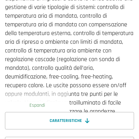
gestione di varie tipologie di sistemi: controllo di
temperatura aria di mandata, controllo di
temperatura aria di mandata con compensazione
della temperatura esterna, controllo di temperatura
aria di ripresa o ambiente con limiti di mandata,
controllo di temperatura aria ambiente con
regolazione cascade (regolazione con sonda di
mandata), controllo qualità dell’aria,
deumidificazione, free-cooling, free-heating,
recupero calore. Le uscite possono essere on/off
oppure modulanti, in aggiunta tre punti per le
valvole. L’ampio display retroilluminato di facile
Espandi
lettura permette di visualizzare le grandezze
misurate di temperatura e umidità, i parametri di
CARATTERISTICHE
regolazione, le fasce orarie di funzionamento e lo
stato del dispositivo. Dispone anche una porta di