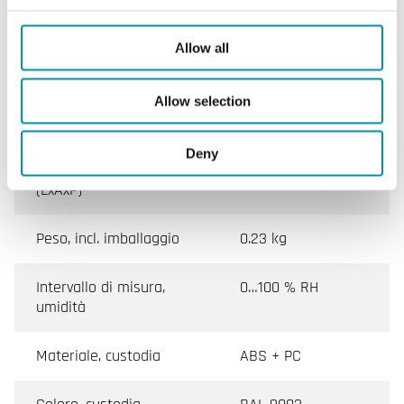
Temperatura ambiente
0…50 °C
Allow all
Temperatura di
-20…70 °C
stoccaggio
Allow selection
Montaggio
Stanza, Parete
Deny
Dimensioni esterne
128x80x55 mm
(LxAxP)
Peso, incl. imballaggio
0.23 kg
Intervallo di misura,
0…100 % RH
umidità
Materiale, custodia
ABS + PC