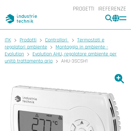
PROGETTI
REFERENZE
CERCA
CHA
You are here:
ITK
Prodotti
Controllori
Termostati e
regolatori ambiente
Montaggio in ambiente -
Evolution
Evolution AHU, regolatore ambiente per
unità trattamento aria
AHU-3SCSH1
Ingrand
Ing