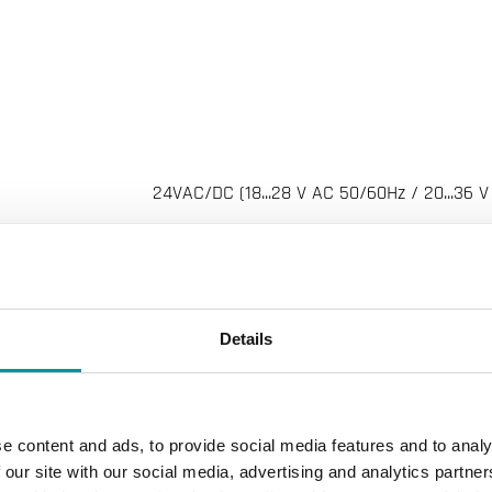
24VAC/DC (18...28 V AC 50/60Hz / 20...36 V
IP30
0…90 % RH
Details
0…50 °C
-20…70 °C
e content and ads, to provide social media features and to analy
 our site with our social media, advertising and analytics partn
0.115 kg