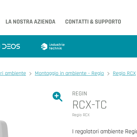
LA NOSTRA AZIENDA
CONTATTI & SUPPORTO
ori ambiente
Montaggio in ambiente - Regio
Regio RCX
REGIN
Ingrandire l'immagine.
RCX-TC
Ingrandire l'immagin
Regio RCX
I regolatori ambiente Regio