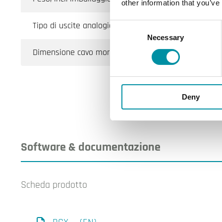
other information that you’ve
Tipo di uscite analogiche (AO)
Consent
Necessary
Selection
Dimensione cavo morsetto
Deny
Software & documentazione
Scheda prodotto