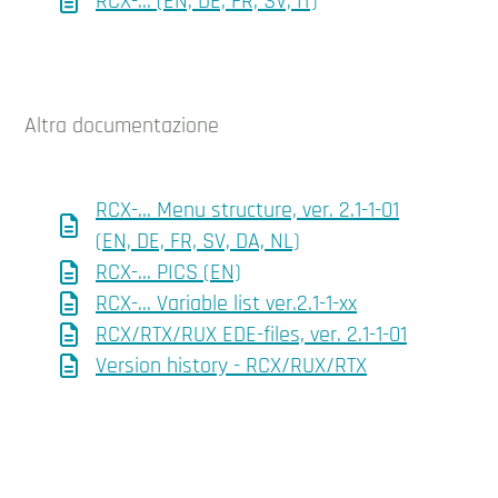
RCX-... (EN, DE, FR, SV, IT)
Altra documentazione
RCX-... Menu structure, ver. 2.1-1-01
(EN, DE, FR, SV, DA, NL)
RCX-... PICS (EN)
RCX-... Variable list ver.2.1-1-xx
RCX/RTX/RUX EDE-files, ver. 2.1-1-01
Version history - RCX/RUX/RTX