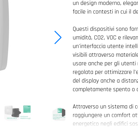
un design moderno, elegan
facile in contesti in cui il
Questi dispositivi sono for
umidità, CO2, VOC e rilev
un'interfaccia utente intel
visibili attraverso materia
usare anche per gli utenti
regolata per ottimizzare l'
del display anche a distanz
completamente spento o 
Attraverso un sistema di c
raggiungere un comfort ot
energetico negli edifici so
presenta un'applicazione a