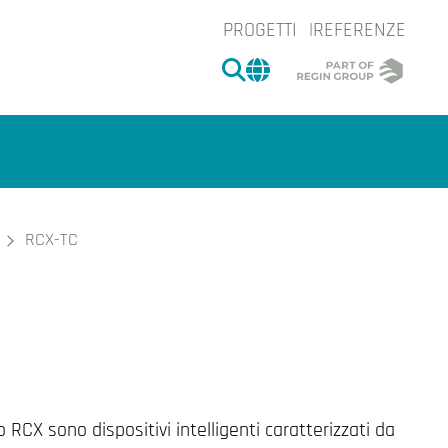
PROGETTI
REFERENZE
CERCA
CHANGE MARKET 
RCX-TC
Ingrandire l'
e.
Ingrand
 RCX sono dispositivi intelligenti caratterizzati da