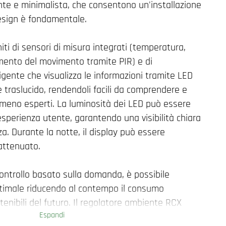
te e minimalista, che consentono un'installazione
 design è fondamentale.
niti di sensori di misura integrati (temperatura,
amento del movimento tramite PIR) e di
ligente che visualizza le informazioni tramite LED
le traslucido, rendendoli facili da comprendere e
 meno esperti. La luminosità dei LED può essere
esperienza utente, garantendo una visibilità chiara
a. Durante la notte, il display può essere
attenuato.
ontrollo basato sulla domanda, è possibile
timale riducendo al contempo il consumo
stenibili del futuro. Il regolatore ambiente RCX
Espandi
ltamente flessibile per l'installatore, consentendo