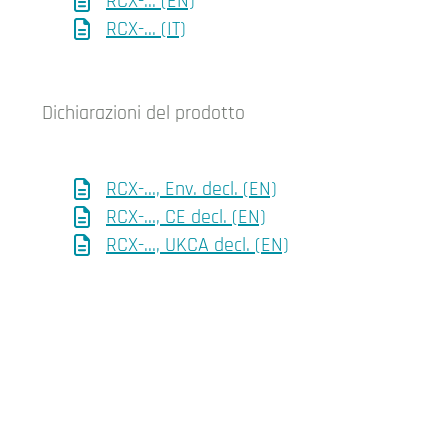
RCX-... (EN)
RCX-... (IT)
Dichiarazioni del prodotto
RCX-..., Env. decl. (EN)
RCX-…, CE decl. (EN)
RCX-…, UKCA decl. (EN)