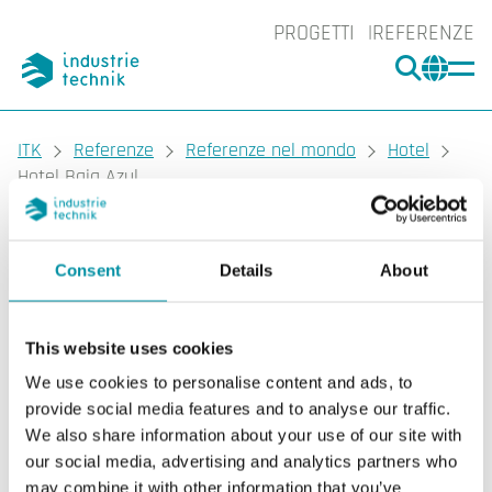
PROGETTI
REFERENZE
CERCA
CHA
You are here:
ITK
Referenze
Referenze nel mondo
Hotel
Hotel Baia Azul
Consent
Details
About
This website uses cookies
We use cookies to personalise content and ads, to
provide social media features and to analyse our traffic.
We also share information about your use of our site with
our social media, advertising and analytics partners who
may combine it with other information that you’ve