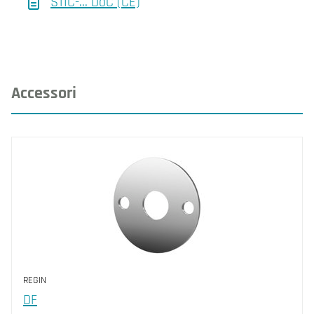
STIC-... DoC (CE)
Accessori
REGIN
DF