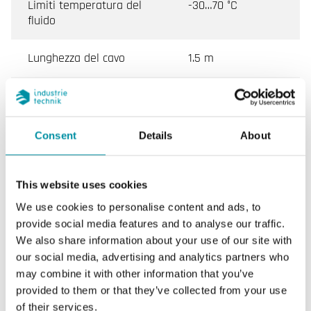
Limiti temperatura del
-30…70 °C
fluido
Lunghezza del cavo
1.5 m
Intervallo di misura,
-30…70 °C
temp
Consent
Details
About
Elemento sensibile
PT1000
Resistenza nominale
1000 Ω @0°C,
This website uses cookies
Class B
We use cookies to personalise content and ads, to
provide social media features and to analyse our traffic.
Lunghezza di
300 mm
We also share information about your use of our site with
inserimento
our social media, advertising and analytics partners who
may combine it with other information that you’ve
provided to them or that they’ve collected from your use
of their services.