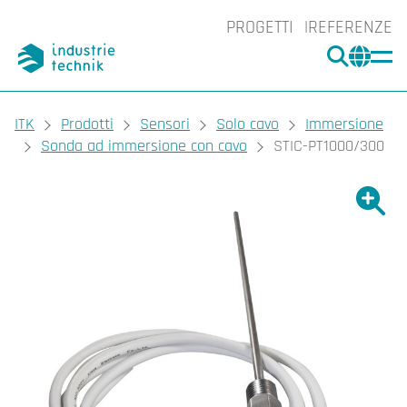
PROGETTI
REFERENZE
CERCA
CHA
You are here:
ITK
Prodotti
Sensori
Solo cavo
Immersione
Sonda ad immersione con cavo
STIC-PT1000/300
Ingrand
Ing