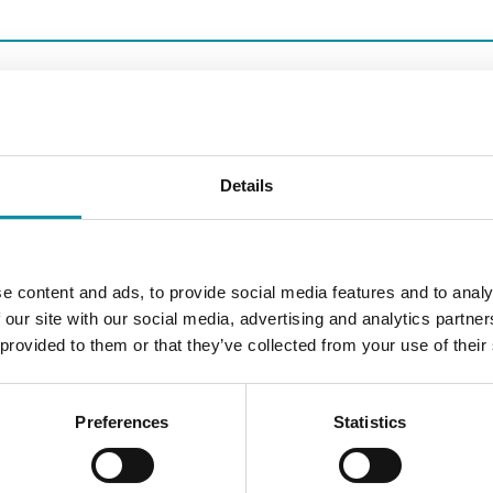
Passivo
Details
15…145 mm
1.5 m
e content and ads, to provide social media features and to analy
 our site with our social media, advertising and analytics partn
-30…70 °C
 provided to them or that they’ve collected from your use of their
NTC10-03
Preferences
Statistics
10 kΩ @25°C, Beta 3695