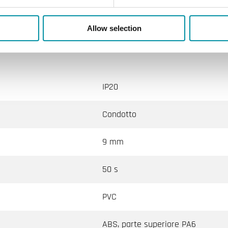
Andover - Delta Controls - Siebe - York
Allow selection
IP20
Condotto
9 mm
50 s
PVC
ABS, parte superiore PA6