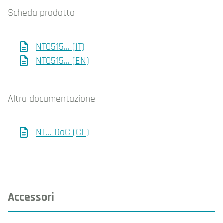
Scheda prodotto
NT0515... (IT)
NT0515... (EN)
Altra documentazione
NT... DoC (CE)
Accessori