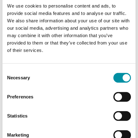
Lunghezza del cavo
1.5 m
We use cookies to personalise content and ads, to
provide social media features and to analyse our traffic.
Intervallo di misura,
0…30 °C
We also share information about your use of our site with
temp
our social media, advertising and analytics partners who
may combine it with other information that you’ve
provided to them or that they’ve collected from your use
Elemento sensibile
NTC15
of their services.
Resistenza nominale
15 kΩ a 0°C
Consent
Equivalente
AB
Necessary
Selection
Industrietechnik
Preferences
Caratteristiche di Sonda di temperatura a cavo,
Statistics
capsula in metallo, NTC 15 K
Marketing