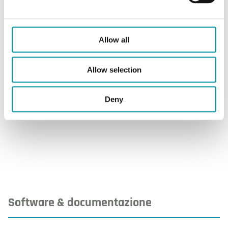
Grado di protezione
IP65
Lunghezza bulbo
50 mm
Allow all
Diametro bulbo
6 mm
Allow selection
Materiale cavo
Silicone
Deny
Materiale bulbo
Ottone nichelato
Software & documentazione