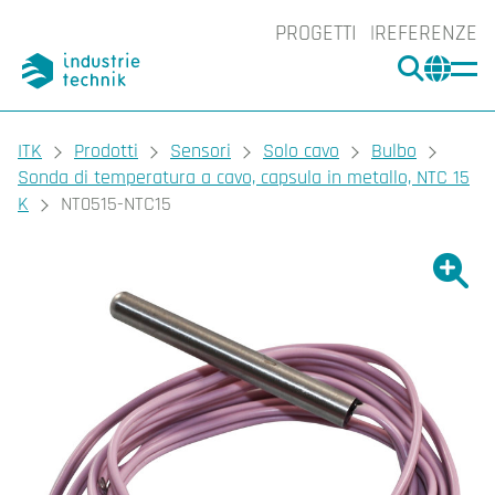
PROGETTI
REFERENZE
CERCA
CHA
You are here:
ITK
Prodotti
Sensori
Solo cavo
Bulbo
Sonda di temperatura a cavo, capsula in metallo, NTC 15
K
NT0515-NTC15
Ingrand
Ing