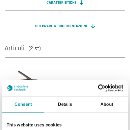
CARATTERISTICHE
SOFTWARE & DOCUMENTAZIONE
Articoli
(2 st)
Consent
Details
About
PT1020C-PT100
Uscita sensore
Passivo
This website uses cookies