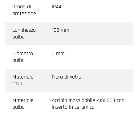
Grado di
IP44
protezione
Lunghezza
100 mm
bulbo
Diametro
6 mm
bulbo
Materiale
Fibra di vetro
cavo
Materiale
Acciaio inossidabile AISI 304 con
bulbo
inserto in ceramica