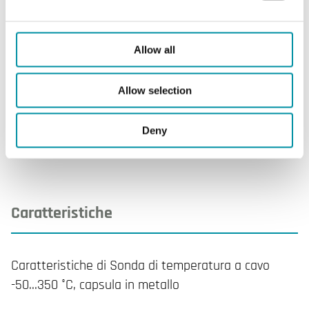
Lunghezza del cavo
2 m
Intervallo di misura, temp
0…350 °C
Allow all
Elemento sensibile
PT1000
Allow selection
Resistenza nominale
1000 Ω @0°C, Classe B
Deny
Caratteristiche
Caratteristiche di Sonda di temperatura a cavo
-50…350 °C, capsula in metallo