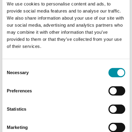
We use cookies to personalise content and ads, to
Lunghezza del cavo
2 m
provide social media features and to analyse our traffic.
Intervallo di misura, temp
0…350 °C
We also share information about your use of our site with
our social media, advertising and analytics partners who
Elemento sensibile
PT100
may combine it with other information that you’ve
provided to them or that they’ve collected from your use
Resistenza nominale
100 Ω @0°C, Classe B
of their services.
Consent
Necessary
Selection
Preferences
Statistics
PT1020C-PT1000
Uscita sensore
Passivo
Marketing