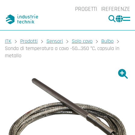
PROGETTI
REFERENZE
CERCA
CHA
You are here:
ITK
Prodotti
Sensori
Solo cavo
Bulbo
Sonda di temperatura a cavo -50…350 °C, capsula in
metallo
Ingrand
Ing
Sta