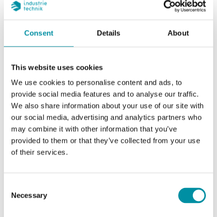
Caratteristiche
Consent
Details
About
Caratteristiche di SA-PT1000
This website uses cookies
We use cookies to personalise content and ads, to
provide social media features and to analyse our traffic.
Uscita sensore
Passivo
We also share information about your use of our site with
our social media, advertising and analytics partners who
Limiti temperatura del
0…50 °C
may combine it with other information that you’ve
fluido
provided to them or that they’ve collected from your use
of their services.
Intervallo di misura,
0…50 °C
temp
Consent
Elemento sensibile
PT1000
Necessary
Selection