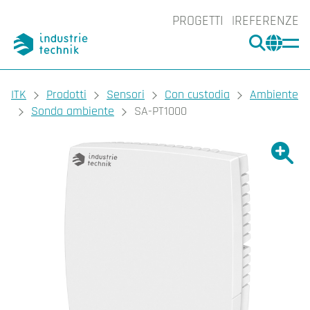
PROGETTI
REFERENZE
CERCA
CHA
You are here:
ITK
Prodotti
Sensori
Con custodia
Ambiente
Sonda ambiente
SA-PT1000
Ingrand
Ing