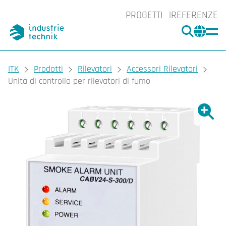
PROGETTI
REFERENZE
CERCA
CHA
You are here:
ITK
Prodotti
Rilevatori
Accessori Rilevatori
Unità di controllo per rilevatori di fumo
Ingrand
Ing
Sta