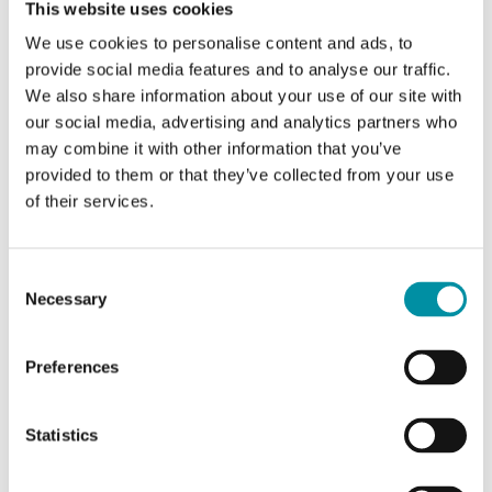
This website uses cookies
We use cookies to personalise content and ads, to
Tensione di alimentazione
24 V AC/DC
provide social media features and to analyse our traffic.
We also share information about your use of our site with
Uscite allarme
our social media, advertising and analytics partners who
Un contatto in scambio (fumo), un contatto
may combine it with other information that you’ve
di chiusura (fumo), un contatto di chiusura
provided to them or that they’ve collected from your use
(servizio)
of their services.
Consent
Necessary
Selection
Preferences
Statistics
CABV-S-300/D