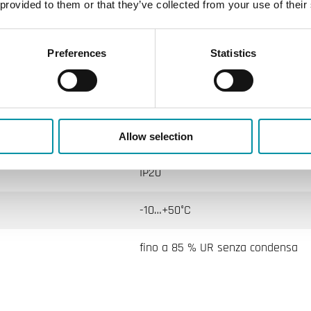
 provided to them or that they’ve collected from your use of their
Preferences
Statistics
s
Batteria al litio 3 V (CR123A)
868 MHz
Allow selection
IP20
-10…+50°C
fino a 85 % UR senza condensa