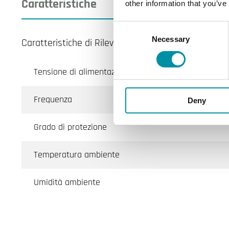
Caratteristiche
other information that you’ve
Consent
Necessary
Selection
Caratteristiche di Rilevatore di movimento wireles
Tensione di alimentazione
Frequenza
Deny
Grado di protezione
Temperatura ambiente
Umidità ambiente