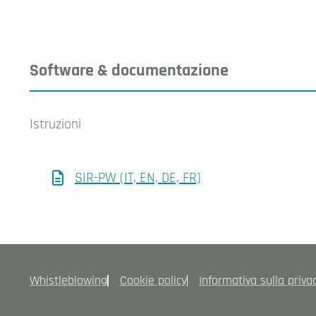
Software & documentazione
Istruzioni
SIR-PW (IT, EN, DE, FR)
Whistleblowing
Cookie policy
Informativa sulla priva