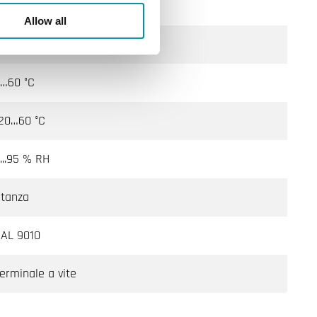
P30
Allow all
…95 % RH
…60 °C
20…60 °C
...95 % RH
tanza
AL 9010
erminale a vite