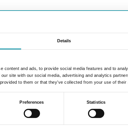
Microinterruttore SPDT
Details
Deumidificazione 5A (1A) 230 Vac, Umidificazione 2A (1A) 
e content and ads, to provide social media features and to analy
35…95 %RH
 our site with our social media, advertising and analytics partn
 provided to them or that they’ve collected from your use of their
7 % RH
Preferences
Statistics
ola laterale