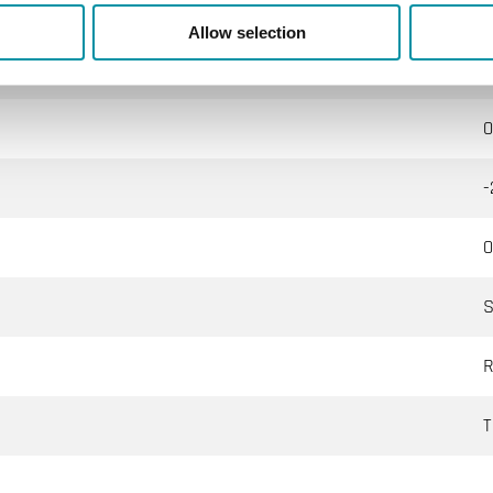
I
Allow selection
0
0
-
0
S
R
T