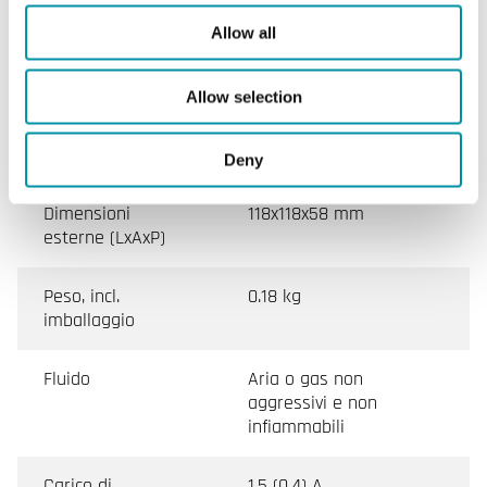
Allow all
Temperatura di
-40…85 °C
stoccaggio
Allow selection
Umidità di
0...95 % RH
stoccaggio
Deny
Dimensioni
118x118x58 mm
esterne (LxAxP)
Peso, incl.
0.18 kg
imballaggio
Fluido
Aria o gas non
aggressivi e non
infiammabili
Carico di
1,5 (0,4) A