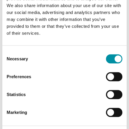
We also share information about your use of our site with
Isteresi
20 Pa
our social media, advertising and analytics partners who
may combine it with other information that you’ve
provided to them or that they’ve collected from your use
of their services.
Caratteristiche di Pressostati differenziali aria,
versione Atex
Consent
Necessary
Classe apparecchio
Classe II
Selection
Grado di
IP54
Preferences
protezione
Statistics
Umidità ambiente
10…90 % RH
(senza condensa)
Marketing
Temperatura
-20…85 °C
ambiente