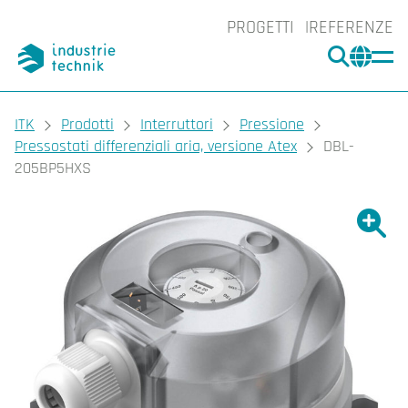
PROGETTI
REFERENZE
CERCA
CHA
You are here:
ITK
Prodotti
Interruttori
Pressione
Pressostati differenziali aria, versione Atex
DBL-
205BP5HXS
Ingrand
Ing