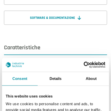
SOFTWARE & DOCUMENTAZIONE
Caratteristiche
Caratteristiche di DBL-205BP5HXS
Consent
Details
About
Sensore di pressione, intervallo
50…500
Pa
This website uses cookies
Diff. max consentito sensore di
10 kPa
We use cookies to personalise content and ads, to
pressione 1
provide social media features and to analyse our traffic.