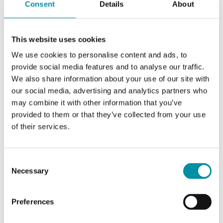
Uscite valvole On/Off
No
Consent
Details
About
Uscite termico / 3
Si
punti
This website uses cookies
We use cookies to personalise content and ads, to
Uscite 0...10 V
No
provide social media features and to analyse our traffic.
We also share information about your use of our site with
our social media, advertising and analytics partners who
may combine it with other information that you’ve
Caratteristiche di Regio RCF - Regolatore per fan
provided to them or that they’ve collected from your use
coil con ventilatore EC per attuatori a 3 punti o
of their services.
termici
Consent
Alimentazione
230VAC (207...253 V AC
Necessary
Selection
50/60Hz / ), 3.0 VA
Preferences
Grado di protezione
IP20