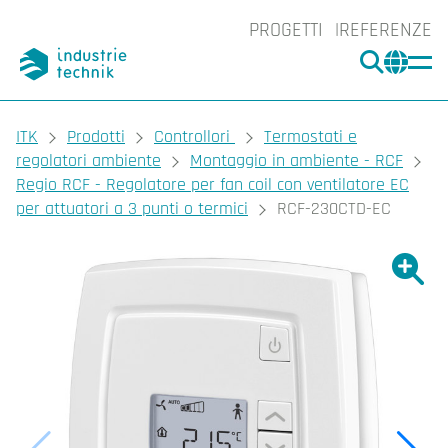
PROGETTI
REFERENZE
CERCA
CHA
You are here:
ITK
Prodotti
Controllori
Termostati e
regolatori ambiente
Montaggio in ambiente - RCF
Regio RCF - Regolatore per fan coil con ventilatore EC
per attuatori a 3 punti o termici
RCF-230CTD-EC
Ingrand
Ing