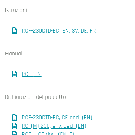
Istruzioni
RCF-230CTD-EC (EN, SV, DE, FR)
Manuali
RCF (EN)
Dichiarazioni del prodotto
RCF-230CTD-EC, CE decl. (EN)
RCF(M)-230, env. decl. (EN)
RCF-… CE decl. (EN-IT)