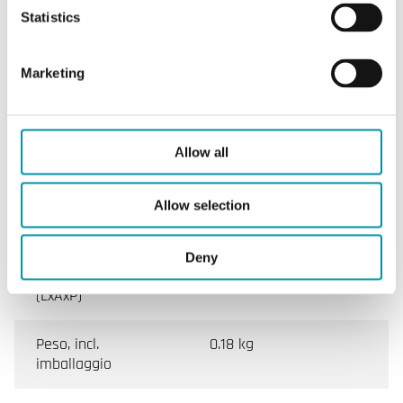
Statistics
Umidità ambiente
0…90 % RH
(senza condensa)
Marketing
Temperatura
0…50 °C
ambiente
Allow all
Temperatura di
-20…70 °C
stoccaggio
Allow selection
Montaggio
Stanza
Deny
Dimensioni esterne
102x120x29 mm
(LxAxP)
Peso, incl.
0.18 kg
imballaggio