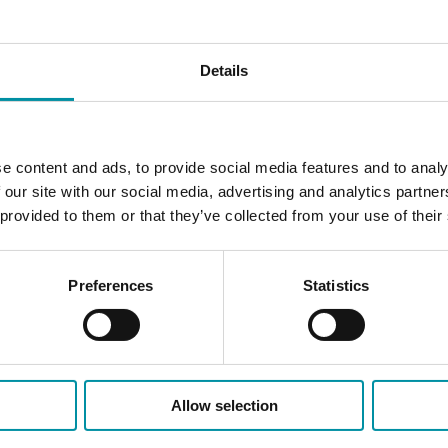
Details
Protocolli supportati
Porte RS
EXOline
1
e content and ads, to provide social media features and to analy
 our site with our social media, advertising and analytics partn
DO
Numero di
 provided to them or that they’ve collected from your use of their
8
16
Preferences
Statistics
Allow selection