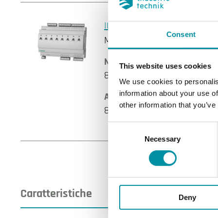
IO-8DO8AI-M
Consent
Modulo di ingresso e uscita
Numero di moduli
This website uses cookies
8.5
We use cookies to personalis
information about your use of
AI
other information that you’ve
8
Consent
Necessary
Selection
Caratteristiche
Deny