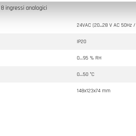
 8 ingressi analogici
24VAC (20...28 V AC 50Hz / 
IP20
0…95 % RH
0…50 °C
148x123x74 mm