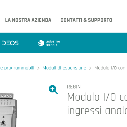
LA NOSTRA AZIENDA
CONTATTI & SUPPORTO
te programmabili
Moduli di espansione
Modulo I/O con 8
REGIN
Ingrandire l'immagine.
Modulo I/O co
Ingrandire l'immagin
ingressi anal