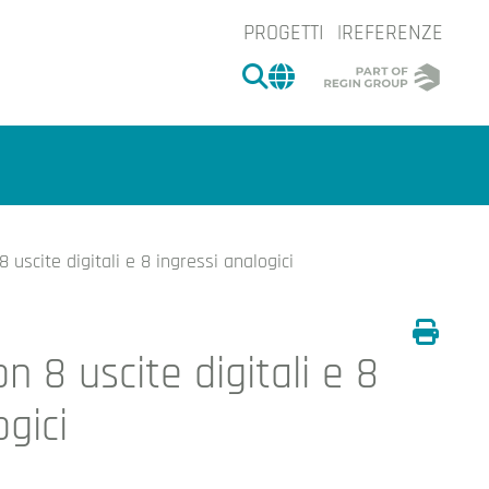
PROGETTI
REFERENZE
CERCA
CHANGE MARKET 
 uscite digitali e 8 ingressi analogici
n 8 uscite digitali e 8
Stamp
e.
ogici