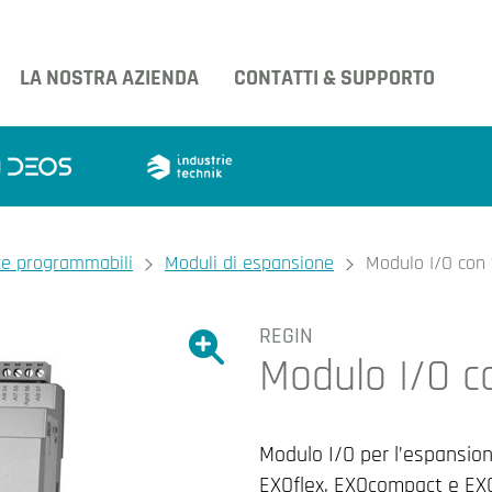
LA NOSTRA AZIENDA
CONTATTI & SUPPORTO
te programmabili
Moduli di espansione
Modulo I/O con 
REGIN
Ingrandire l'immagine.
Modulo I/O co
Ingrandire l'immagin
Modulo I/O per l’espansion
EXOflex, EXOcompact e EX