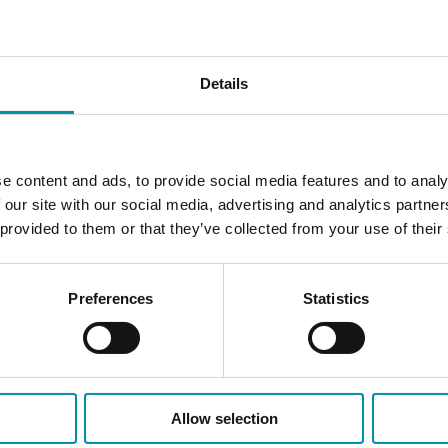
Details
Protocolli supportati
Porte RS
EXOline
1
e content and ads, to provide social media features and to analy
Numero di I/O
 our site with our social media, advertising and analytics partn
16
 provided to them or that they’ve collected from your use of their
Preferences
Statistics
Allow selection