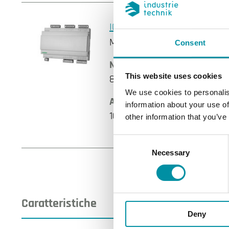
IO-16AI
Modulo di ingresso
Consent
Numero di moduli
This website uses cookies
8.5
We use cookies to personalis
AI
information about your use of
16
other information that you’ve
Consent
Necessary
Selection
Caratteristiche
Deny