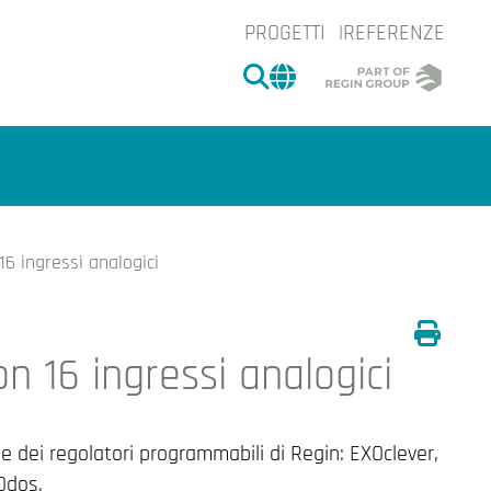
PROGETTI
REFERENZE
CERCA
CHANGE MARKET 
16 ingressi analogici
n 16 ingressi analogici
Stamp
e.
e dei regolatori programmabili di Regin: EXOclever,
Odos.