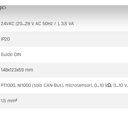
ici
24VAC (20...28 V AC 50Hz / ), 3.5 VA
IP20
Guida DIN
148x123x59 mm
PT1000, Ni1000 (solo CAN-Bus), microsensori, 0...10 kΩ, 0...10 V,
1.5 mm²