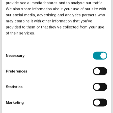
CARATTERISTICHE
provide social media features and to analyse our traffic.
We also share information about your use of our site with
our social media, advertising and analytics partners who
may combine it with other information that you’ve
SOFTWARE & DOCUMENTAZIONE
provided to them or that they’ve collected from your use
of their services.
Articoli
(0 st)
Consent
Necessary
Selection
Caratteristiche
Preferences
Statistics
Caratteristiche di PIFA multifunzione tensione 12 AO
EXOflex
Marketing
Ingressi/uscite
12 AO