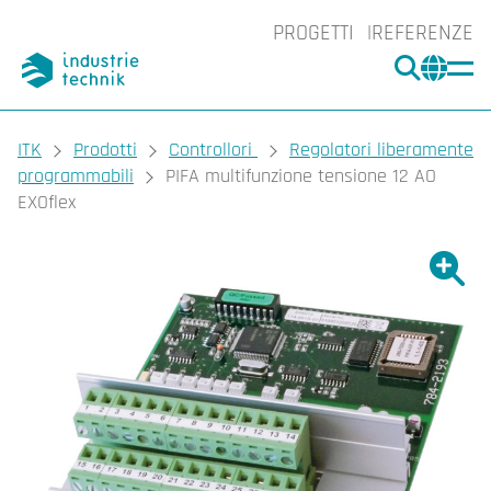
PROGETTI
REFERENZE
CERCA
CHA
You are here:
ITK
Prodotti
Controllori
Regolatori liberamente
programmabili
PIFA multifunzione tensione 12 AO
EXOflex
Ingrand
Ing
Sta