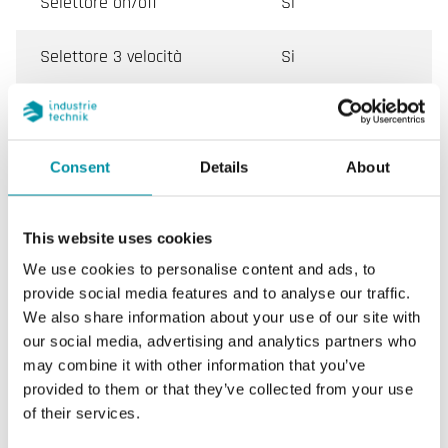
Selettore on/off
Si
Selettore 3 velocità
Si
Cambio stagione
Zona neutra
Consent
Details
About
Caratteristiche di Regolatori ambiente per impianti
a 4 tubi con funzione economy, 2 uscite 0...10 V
This website uses cookies
We use cookies to personalise content and ads, to
Tensione di
24 V AC ± 10%, 50/60 Hz
provide social media features and to analyse our traffic.
alimentazione
We also share information about your use of our site with
our social media, advertising and analytics partners who
may combine it with other information that you’ve
Ingresso
Contatto esterno per
funzione economy
provided to them or that they’ve collected from your use
of their services.
Uscite
Valvole: 2 uscite 0...10 V (R L >