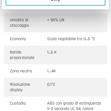
Temperatura
-20…+70°C
di stoccaggio
Umidità di
< 95% UR
stoccaggio
Economy
Scala regolabile tra 0...5 °C
Banda
1...5 K
proporzionale
Zona neutra
1…4K
Risoluzione
0,1°C
display
Custodia
ABS con grado di estinguenza
V-0 secondo UL 94, colore