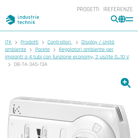
PROGETTI
REFERENZE
CERCA
CHA
You are here:
ITK
Prodotti
Controllori
Display / Unità
ambiente
Parete
Regolatori ambiente per
impianti a 4 tubi con funzione economy, 2 uscite 0...10 V
DB-TA-3A5-13A
Ingrand
Ing