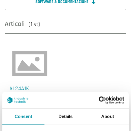
SOFTWARE & DOCUMENTAZIONE
Articoli
(1 st)
AL24A1K
AI
1
UI
1
Consent
Details
About
AO
1