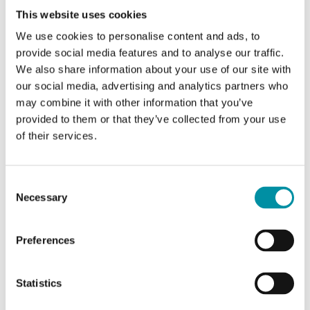
This website uses cookies
We use cookies to personalise content and ads, to
provide social media features and to analyse our traffic.
We also share information about your use of our site with
Caratteristiche
our social media, advertising and analytics partners who
may combine it with other information that you’ve
provided to them or that they’ve collected from your use
of their services.
Caratteristiche di
Alimentazione
24VAC (21...27 V AC
Consent
50Hz / ), 2.0 VA
Necessary
Selection
Grado di protezione
IP65
Preferences
Umidità ambiente
0…90 % RH
Statistics
(senza condensa)