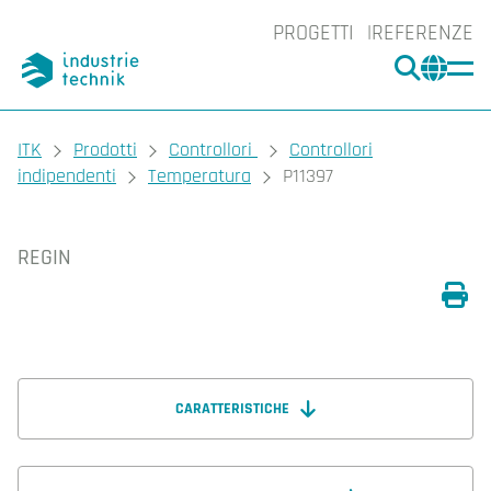
PROGETTI
REFERENZE
CERCA
CHA
You are here:
ITK
Prodotti
Controllori
Controllori
indipendenti
Temperatura
P11397
REGIN
Sta
CARATTERISTICHE